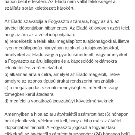
napon belül értesíteni. Az Eladó nem vállal felelősséget a
szállítás során keletkezett károkért.
Az Eladó szavatolja a Fogyasztó számára, hogy az áru az
átvétel időpontjában hibamentes. Az Eladó különösen azért felel,
hogy az áru az átvétel időpontjában:
a) rendelkezik a felek által megállapított tulajdonságokkal, illetve
ilyen megállapodás hiányában azokkal a tulajdonságokkal,
amelyeket az Eladó vagy a gyártó ismertetett, vagy amelyeket
a Fogyasztó az áru jellegére és a kapcsolódó reklámokra
tekintettel ésszerűen elvárhat,
b) alkalmas arra a célra, amelyet az Eladó megjelölt, illetve
amelyre az azonos típusú árukat rendszerint használják,
c) a megállapodás szerinti mennyiségben, méretben vagy
tömegben kerül átadásra,
d) megfelel a vonatkozó jogszabályi követelményeknek.
Amennyiben a hiba az áru átvételétől számított hat (6) hónapon
belül jelentkezik, vélelmezni kell, hogy a hiba már az átvétel
időpontjában fennállt. A Fogyasztó jogosult a fogyasztási
cikkeknél az átvételtől számított huszonnégy (24) hónapon belül