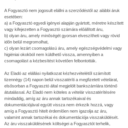
A Fogyasztó nem jogosult elállni a szerződéstől az alábbi áruk
esetében:
a) a Fogyasztó egyedi igényei alapján gyártott, méretre készített
vagy kifejezetten a Fogyasztó számára előállított áru,
b) olyan áru, amely minőségét gyorsan elveszítheti vagy rövid
időn belül megromolhat,
c) olyan lezárt csomagolású áru, amely egészségvédelmi vagy
higiéniai okokból nem küldhető vissza, amennyiben a
csomagolást a kézbesítést követően felbontották.
Az Eladó az elállási nyilatkozat kézhezvételétől számított
tizennégy (14) napon belül visszatéríti a megfizetett vételárat,
elsősorban a Fogyasztó által megjelölt bankszámlára történő
átutalással. Az Eladó nem köteles a vételár visszatérítésére
mindaddig, amíg az áru annak tartozékaival és
dokumentációjával együtt vissza nem érkezik hozzá, vagy
amíg a Fogyasztó hitelt érdemlően nem igazolja az áru,
valamint annak tartozékai és dokumentációja visszaküldését.
Az áru visszaküldésének költségei a Fogyasztót terhelik,