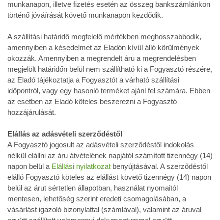
munkanapon, illetve fizetés esetén az összeg bankszámlánkon
történő jóváírását követő munkanapon kezdődik.
A szállítási határidő megfelelő mértékben meghosszabbodik,
amennyiben a késedelmet az Eladón kívül álló körülmények
okozzák. Amennyiben a megrendelt áru a megrendelésben
megjelölt határidőn belül nem szállítható ki a Fogyasztó részére,
az Eladó tájékoztatja a Fogyasztót a várható szállítási
időpontról, vagy egy hasonló terméket ajánl fel számára. Ebben
az esetben az Eladó köteles beszerezni a Fogyasztó
hozzájárulását.
Elállás az adásvételi szerződéstől
A Fogyasztó jogosult az adásvételi szerződéstől indokolás
nélkül elállni az áru átvételének napjától számított tizennégy (14)
napon belül a
Elállási nyilatkozat
benyújtásával. A szerződéstől
elálló Fogyasztó köteles az elállást követő tizennégy (14) napon
belül az árut sértetlen állapotban, használat nyomaitól
mentesen, lehetőség szerint eredeti csomagolásában, a
vásárlást igazoló bizonylattal (számlával), valamint az áruval