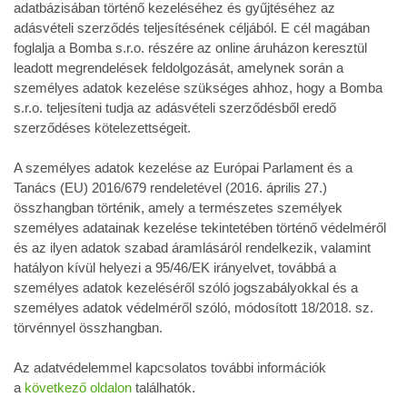
adatbázisában történő kezeléséhez és gyűjtéséhez az
adásvételi szerződés teljesítésének céljából. E cél magában
foglalja a Bomba s.r.o. részére az online áruházon keresztül
leadott megrendelések feldolgozását, amelynek során a
személyes adatok kezelése szükséges ahhoz, hogy a Bomba
s.r.o. teljesíteni tudja az adásvételi szerződésből eredő
szerződéses kötelezettségeit.
A személyes adatok kezelése az Európai Parlament és a
Tanács (EU) 2016/679 rendeletével (2016. április 27.)
összhangban történik, amely a természetes személyek
személyes adatainak kezelése tekintetében történő védelméről
és az ilyen adatok szabad áramlásáról rendelkezik, valamint
hatályon kívül helyezi a 95/46/EK irányelvet, továbbá a
személyes adatok kezeléséről szóló jogszabályokkal és a
személyes adatok védelméről szóló, módosított 18/2018. sz.
törvénnyel összhangban.
Az adatvédelemmel kapcsolatos további információk
a
következő oldalon
találhatók.