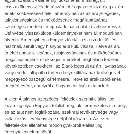
együtt szállított valamennyi dokumentummal együtt
visszaküldeni az Eladó részére. A Fogyasztó kizárólag az áru
értékcsökkenéséért felel, amennyiben az az áru jellegének,
tulajdonságainak és működésének megállapításához
szükséges mértéket meghaladó használat következménye.
Utánvéttel visszaküldött küldeményeket nem áll módunkban
átvenni. Amennyiben a Fogyasztó eláll a szerződéstől, és
használt, sérült vagy hiányos árut küld vissza, illetve az áru
értékét annak jellegének, tulajdonságainak és működésének
megállapításához szükséges mértéket meghaladó kezelés
következtében csökkenti, az Eladó jogosult az áru javításának
vagy eredeti állapotba történő helyreállításának költségeivel
megegyező összegű kártérítésre, illetve az értékcsökkenés
megtérítésére, amelyről a Fogyasztót tájékoztatni kell.
A jelen Általános szerződési feltételek szerinti elállási jog
kizárólag olyan Fogyasztót illet meg, aki természetes személy,
és az árut nem foglalkozása, szakmai tevékenysége vagy
vállalkozási tevékenysége céljából vásárolta. Az ezen
feltételekkel ellentétes módon gyakorolt elállási jog
érvénytelennek minősül.