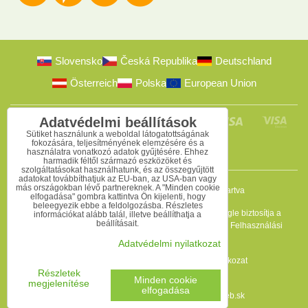
Slovensko
Česká Republika
Deutschland
Österreich
Polska
European Union
Adatvédelmi beállítások
Sütiket használunk a weboldal látogatottságának
fokozására, teljesítményének elemzésére és a
használatra vonatkozó adatok gyűjtésére. Ehhez
harmadik féltől származó eszközöket és
szolgáltatásokat használhatunk, és az összegyűjtött
adatokat továbbíthatjuk az EU-ban, az USA-ban vagy
más országokban lévő partnereknek. A "Minden cookie
2009-2026 © Bomba s.r.o.
Minden jog fenntartva
elfogadása" gombra kattintva Ön kijelenti, hogy
beleegyezik ebbe a feldolgozásba. Részletes
Ez az oldal reCAPTCHA programmal védett, és a Google biztosítja a
információkat alább talál, illetve beállíthatja a
beállításait.
védelmet. Érvényesek az
Adatvédelmi szabályzat
és a
Felhasználási
feltételek
.
Adatvédelmi nyilatkozat
Adatvédelmi beállítások
Adatvédelmi nyilatkozat
Részletek
Felhasználási feltételek
Minden cookie
megjelenítése
elfogadása
A weboldal a következővel készült:
BiznisWeb.sk