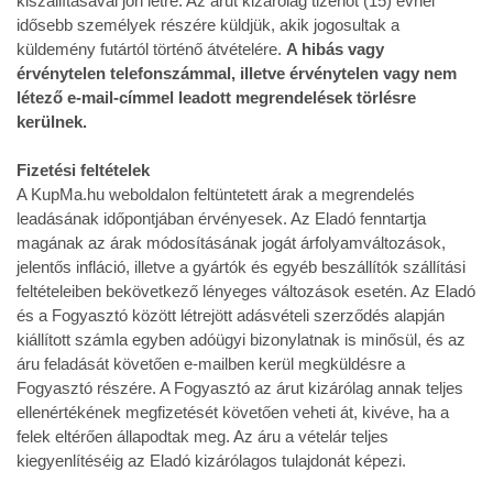
kiszállításával jön létre. Az árut kizárólag tizenöt (15) évnél
idősebb személyek részére küldjük, akik jogosultak a
küldemény futártól történő átvételére.
A hibás vagy
érvénytelen telefonszámmal, illetve érvénytelen vagy nem
létező e-mail-címmel leadott megrendelések törlésre
kerülnek.
Fizetési feltételek
A KupMa.hu weboldalon feltüntetett árak a megrendelés
leadásának időpontjában érvényesek. Az Eladó fenntartja
magának az árak módosításának jogát árfolyamváltozások,
jelentős infláció, illetve a gyártók és egyéb beszállítók szállítási
feltételeiben bekövetkező lényeges változások esetén. Az Eladó
és a Fogyasztó között létrejött adásvételi szerződés alapján
kiállított számla egyben adóügyi bizonylatnak is minősül, és az
áru feladását követően e-mailben kerül megküldésre a
Fogyasztó részére. A Fogyasztó az árut kizárólag annak teljes
ellenértékének megfizetését követően veheti át, kivéve, ha a
felek eltérően állapodtak meg. Az áru a vételár teljes
kiegyenlítéséig az Eladó kizárólagos tulajdonát képezi.