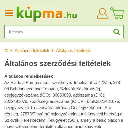
Bejelentkezn
Kezdőlap
Általános feltételek
Általános feltételek
Általános szerződési feltételek
Általános rendelkezések
Az Eladó a Bomba s.r.o., székhelye: Tehelná ulica 422/55, 919
09 Bohdanovce nad Trnavou, Szlovák Köztársaság,
cégjegyzékszáma (IČO): 36850853, adószáma (DIČ):
2022481076, közösségi adószáma (IČ DPH): SK2022481076,
bejegyezve a Trnavai Járásbíróság Cégjegyzékében, Sro
részleg, 27873/T számú bejegyzés alatt. A felügyeleti hatóság a
Szlovák Kereskedelmi Felügyelet (SOI), amely a belső piacon a
fogyasztóvédelem területén általános piacfelügyeleti