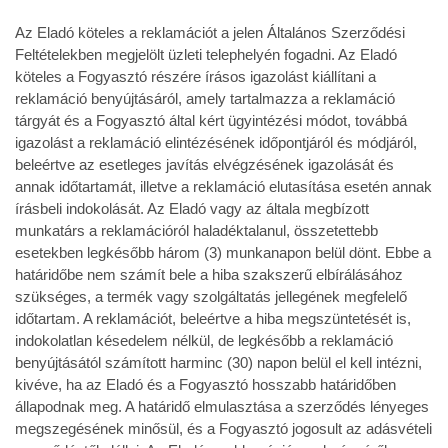
Az Eladó köteles a reklamációt a jelen Általános Szerződési
Feltételekben megjelölt üzleti telephelyén fogadni. Az Eladó
köteles a Fogyasztó részére írásos igazolást kiállítani a
reklamáció benyújtásáról, amely tartalmazza a reklamáció
tárgyát és a Fogyasztó által kért ügyintézési módot, továbbá
igazolást a reklamáció elintézésének időpontjáról és módjáról,
beleértve az esetleges javítás elvégzésének igazolását és
annak időtartamát, illetve a reklamáció elutasítása esetén annak
írásbeli indokolását. Az Eladó vagy az általa megbízott
munkatárs a reklamációról haladéktalanul, összetettebb
esetekben legkésőbb három (3) munkanapon belül dönt. Ebbe a
határidőbe nem számít bele a hiba szakszerű elbírálásához
szükséges, a termék vagy szolgáltatás jellegének megfelelő
időtartam. A reklamációt, beleértve a hiba megszüntetését is,
indokolatlan késedelem nélkül, de legkésőbb a reklamáció
benyújtásától számított harminc (30) napon belül el kell intézni,
kivéve, ha az Eladó és a Fogyasztó hosszabb határidőben
állapodnak meg. A határidő elmulasztása a szerződés lényeges
megszegésének minősül, és a Fogyasztó jogosult az adásvételi