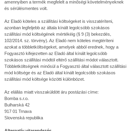
amennyiben a termék megfelelt a minőségi követelményeknek
és sérülésmentes volt.
Az Eladó köteles a szállítási költségeket is visszatéríteni,
azonban legfeljebb az általa kínált legolcsóbb szokásos
szállítási mód költségének mértékéig (§ 9 (3) bekezdés,
102/2014. sz. törvény). Az Eladó nem köteles megtéríteni
azokat a többletköltségeket, amelyek abból erednek, hogy a
Fogyasztó kifejezetten az Eladó által kínált legolcsóbb
szokásos szállítási módtól eltérő szállítási módot választott.
Többletköltségnek minősül a Fogyasztó által választott szállítási
mód költsége és az Eladó által kínált legolcsóbb szokásos
szállítási mód költsége közötti különbözet.
Az elállás miatt visszaküldött áru postázási címe:
Bomba s.r.o.
Bulharská 42
917 01 Trnava
Slovenská republika
Alternatív vitarendezés