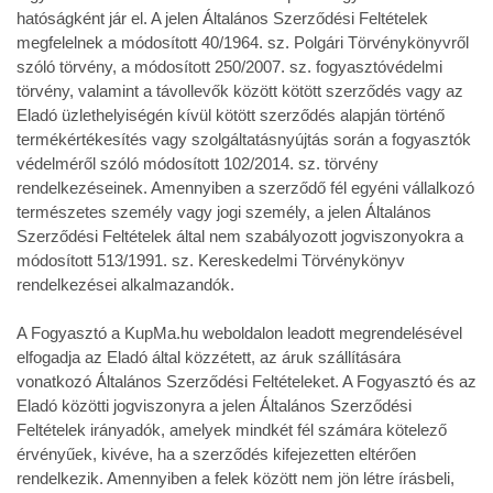
hatóságként jár el. A jelen Általános Szerződési Feltételek
megfelelnek a módosított 40/1964. sz. Polgári Törvénykönyvről
szóló törvény, a módosított 250/2007. sz. fogyasztóvédelmi
törvény, valamint a távollevők között kötött szerződés vagy az
Eladó üzlethelyiségén kívül kötött szerződés alapján történő
termékértékesítés vagy szolgáltatásnyújtás során a fogyasztók
védelméről szóló módosított 102/2014. sz. törvény
rendelkezéseinek. Amennyiben a szerződő fél egyéni vállalkozó
természetes személy vagy jogi személy, a jelen Általános
Szerződési Feltételek által nem szabályozott jogviszonyokra a
módosított 513/1991. sz. Kereskedelmi Törvénykönyv
rendelkezései alkalmazandók.
A Fogyasztó a KupMa.hu weboldalon leadott megrendelésével
elfogadja az Eladó által közzétett, az áruk szállítására
vonatkozó Általános Szerződési Feltételeket. A Fogyasztó és az
Eladó közötti jogviszonyra a jelen Általános Szerződési
Feltételek irányadók, amelyek mindkét fél számára kötelező
érvényűek, kivéve, ha a szerződés kifejezetten eltérően
rendelkezik. Amennyiben a felek között nem jön létre írásbeli,