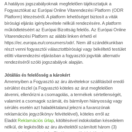
A hatályos jogszabályoknak megfelelően tájékoztatjuk a
Fogyasztókat az Európai Online Vitarendezési Platform (ODR
Platform) létezéséről. A platform lehetőséget biztosít a viták
bírósági eljárás igénybevétele nélküli rendezésére. A platform
működtetéséért az Európai Bizottság felelős. Az Európai Online
Vitarendezési Platform az alábbi linken érhető el
https://ec.europa.eu/consumers/odr/. Nem áll szándékunkban
részt venni fogyasztói választottbírósági vagy békéltető testület
előtti vitarendezési eljárásban a fogyasztói jogviták alternatív
rendezéséről szóló jogszabályok alapján.
Jótállás és felelősség a károkért
Amennyiben a Fogyasztó az áru átvételekor szállításból eredő
sérülést észlel (a Fogyasztó köteles az árut megfelelően
átvenni, ellenőrizni a csomagolás, a termékek sértetlenségét,
valamint a csomagok számát, és bármilyen hiányosság vagy
sérülés esetén azt haladéktalanul jelezni a fuvarozónak
reklamációs jegyzőkönyv felvételével), köteles erről az
Eladót
Reklamációs űrlap
, kitöltésével indokolatlan késedelem
nélkül, de legkésőbb az áru átvételétől számított három (3)