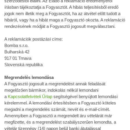
szerződéstől elállni. Az Eladó a reklamáció eredményéről
írásban tájékoztatja a Fogyasztót. A hibás teljesítésből eredő
jogok nem illetik meg a Fogyasztót, ha az átvétel előtt tudott a
hibáról, vagy ha a hibát maga a Fogyasztó okozta. A reklamáció
rendezésének módját a Fogyasztó jogosult megválasztani.
A reklamációk postázási címe:
Bomba s.r.o.
Bulharská 42
917 01 Trnava
Slovenská republika
Megrendelés lemondása
A Fogyasztó jogosult a megrendelést annak feladását
megelőzően bármikor, indokolás nélkül lemondani
a
Kapcsolatfelvételi Űrlap
segítségével benyújtott lemondási
kérelemmel. A lemondási értesítésben a Fogyasztó köteles
megadni a megrendelés számát, nevét és e-mail-címét.
Amennyiben a Fogyasztó a megrendelt áru vételárát már
megfizette, és a megrendelést szabályszerűen lemondta, a
vételár tizennégy (14) napon belül banki átutalással