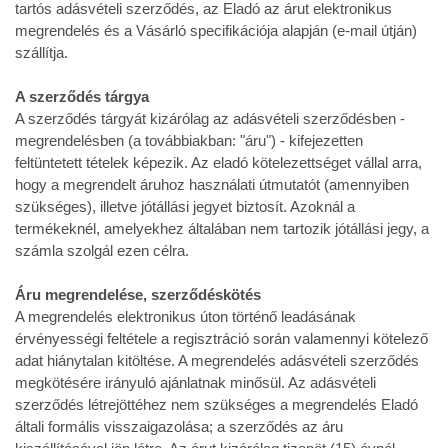
tartós adásvételi szerződés, az Eladó az árut elektronikus
megrendelés és a Vásárló specifikációja alapján (e-mail útján)
szállítja.
A szerződés tárgya
A szerződés tárgyát kizárólag az adásvételi szerződésben -
megrendelésben (a továbbiakban: "áru") - kifejezetten
feltüntetett tételek képezik. Az eladó kötelezettséget vállal arra,
hogy a megrendelt áruhoz használati útmutatót (amennyiben
szükséges), illetve jótállási jegyet biztosít. Azoknál a
termékeknél, amelyekhez általában nem tartozik jótállási jegy, a
számla szolgál ezen célra.
Áru megrendelése, szerződéskötés
A megrendelés elektronikus úton történő leadásának
érvényességi feltétele a regisztráció során valamennyi kötelező
adat hiánytalan kitöltése. A megrendelés adásvételi szerződés
megkötésére irányuló ajánlatnak minősül. Az adásvételi
szerződés létrejöttéhez nem szükséges a megrendelés Eladó
általi formális visszaigazolása; a szerződés az áru