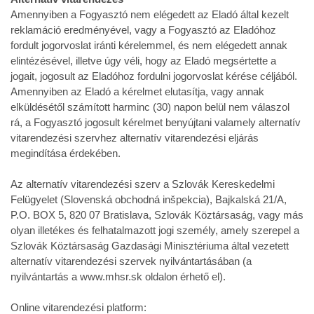
Amennyiben a Fogyasztó nem elégedett az Eladó által kezelt
reklamáció eredményével, vagy a Fogyasztó az Eladóhoz
fordult jogorvoslat iránti kérelemmel, és nem elégedett annak
elintézésével, illetve úgy véli, hogy az Eladó megsértette a
jogait, jogosult az Eladóhoz fordulni jogorvoslat kérése céljából.
Amennyiben az Eladó a kérelmet elutasítja, vagy annak
elküldésétől számított harminc (30) napon belül nem válaszol
rá, a Fogyasztó jogosult kérelmet benyújtani valamely alternatív
vitarendezési szervhez alternatív vitarendezési eljárás
megindítása érdekében.
Az alternatív vitarendezési szerv a Szlovák Kereskedelmi
Felügyelet (Slovenská obchodná inšpekcia), Bajkalská 21/A,
P.O. BOX 5, 820 07 Bratislava, Szlovák Köztársaság, vagy más
olyan illetékes és felhatalmazott jogi személy, amely szerepel a
Szlovák Köztársaság Gazdasági Minisztériuma által vezetett
alternatív vitarendezési szervek nyilvántartásában (a
nyilvántartás a www.mhsr.sk oldalon érhető el).
Online vitarendezési platform: