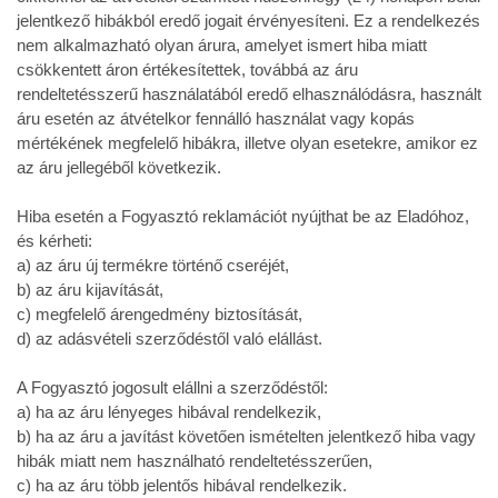
jelentkező hibákból eredő jogait érvényesíteni. Ez a rendelkezés
nem alkalmazható olyan árura, amelyet ismert hiba miatt
csökkentett áron értékesítettek, továbbá az áru
rendeltetésszerű használatából eredő elhasználódásra, használt
áru esetén az átvételkor fennálló használat vagy kopás
mértékének megfelelő hibákra, illetve olyan esetekre, amikor ez
az áru jellegéből következik.
Hiba esetén a Fogyasztó reklamációt nyújthat be az Eladóhoz,
és kérheti:
a) az áru új termékre történő cseréjét,
b) az áru kijavítását,
c) megfelelő árengedmény biztosítását,
d) az adásvételi szerződéstől való elállást.
A Fogyasztó jogosult elállni a szerződéstől:
a) ha az áru lényeges hibával rendelkezik,
b) ha az áru a javítást követően ismételten jelentkező hiba vagy
hibák miatt nem használható rendeltetésszerűen,
c) ha az áru több jelentős hibával rendelkezik.