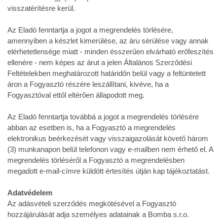
visszatérítésre kerül.
Az Eladó fenntartja a jogot a megrendelés törlésére,
amennyiben a készlet kimerülése, az áru sérülése vagy annak
elérhetetlensége miatt - minden ésszerűen elvárható erőfeszítés
ellenére - nem képes az árut a jelen Általános Szerződési
Feltételekben meghatározott határidőn belül vagy a feltüntetett
áron a Fogyasztó részére leszállítani, kivéve, ha a
Fogyasztóval ettől eltérően állapodott meg.
Az Eladó fenntartja továbbá a jogot a megrendelés törlésére
abban az esetben is, ha a Fogyasztó a megrendelés
elektronikus beérkezését vagy visszaigazolását követő három
(3) munkanapon belül telefonon vagy e-mailben nem érhető el. A
megrendelés törléséről a Fogyasztó a megrendelésben
megadott e-mail-címre küldött értesítés útján kap tájékoztatást.
Adatvédelem
Az adásvételi szerződés megkötésével a Fogyasztó
hozzájárulását adja személyes adatainak a Bomba s.r.o.