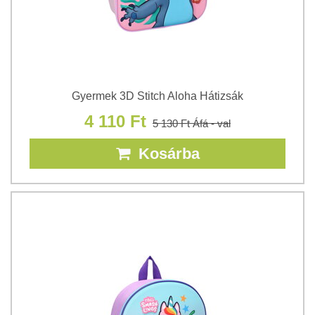
Gyermek 3D Stitch Aloha Hátizsák
4 110 Ft
5 130 Ft
Áfá - val
Kosárba