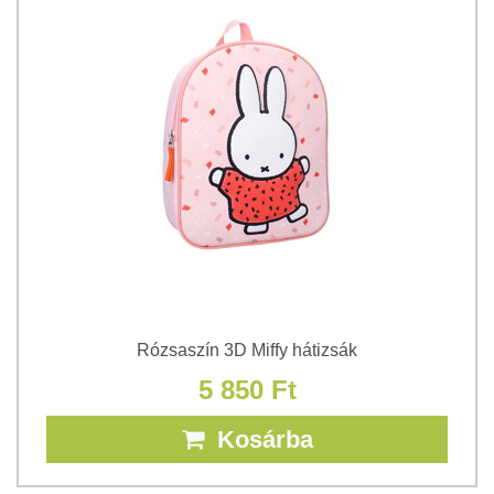
Rózsaszín 3D Miffy hátizsák
5 850 Ft
Kosárba