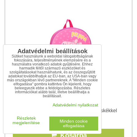
Adatvédelmi beállítások
Sütiket használunk a weboldal látogatottságának
fokozására, teljesítményének elemzésére és a
használatra vonatkozó adatok gyűjtésére. Ehhez
harmadik féltől származó eszközöket és
szolgáltatásokat használhatunk, és az összegyűjtött
adatokat továbbíthatjuk az EU-ban, az USA-ban vagy
más országokban lévő partnereknek. A "Minden cookie
elfogadása" gombra kattintva Ön kijelenti, hogy
beleegyezik ebbe a feldolgozásba. Részletes
információkat alább talál, illetve beállíthatja a
beállításait.
Adatvédelmi nyilatkozat
Peppa Pig 3D gyerek hátizsák szívecskékkel
Részletek
4 340 Ft
Minden cookie
megjelenítése
elfogadása
Kosárba