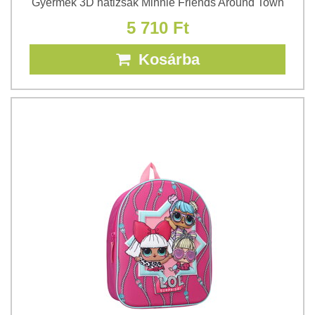
Gyermek 3D hátizsák Minnie Friends Around Town
5 710 Ft
Kosárba