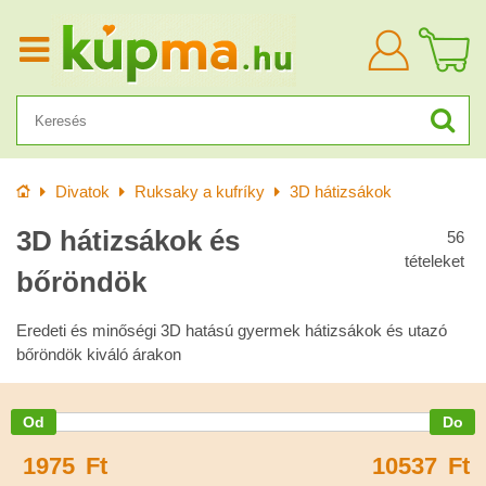
Bejelentkezn
Kezdőlap
Divatok
Ruksaky a kufríky
3D hátizsákok
3D hátizsákok és
56
tételeket
bőröndök
Eredeti és minőségi 3D hatású gyermek hátizsákok és utazó
bőröndök kiváló árakon
1975
Ft
10537
Ft