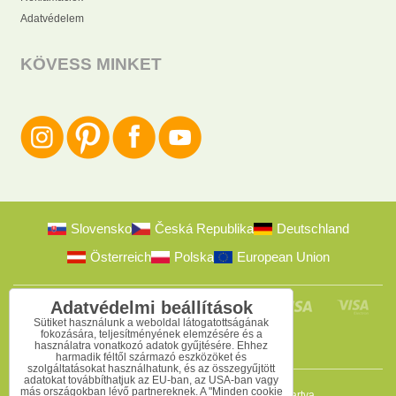
Adatvédelem
KÖVESS MINKET
Slovensko
Česká Republika
Deutschland
Österreich
Polska
European Union
Adatvédelmi beállítások
Sütiket használunk a weboldal látogatottságának
fokozására, teljesítményének elemzésére és a
használatra vonatkozó adatok gyűjtésére. Ehhez
harmadik féltől származó eszközöket és
szolgáltatásokat használhatunk, és az összegyűjtött
adatokat továbbíthatjuk az EU-ban, az USA-ban vagy
más országokban lévő partnereknek. A "Minden cookie
2009-2026 © Bomba s.r.o.
Minden jog fenntartva