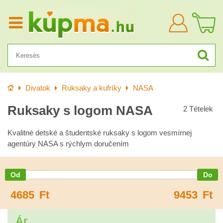
Bejelentkezn
Kezdőlap
Divatok
Ruksaky a kufríky
NASA
Ruksaky s logom NASA
2
Tételek
Kvalitné detské a študentské ruksaky s logom vesmírnej
agentúry NASA s rýchlym doručením
4685
Ft
9453
Ft
Ár