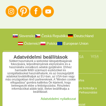
Slovensko
Česká Republika
Deutschland
Österreich
Polska
European Union
Adatvédelmi beállítások
Sütiket használunk a weboldal látogatottságának
fokozására, teljesítményének elemzésére és a
használatra vonatkozó adatok gyűjtésére. Ehhez
harmadik féltől származó eszközöket és
szolgáltatásokat használhatunk, és az összegyűjtött
adatokat továbbíthatjuk az EU-ban, az USA-ban vagy
más országokban lévő partnereknek. A "Minden cookie
2009-2026 © Bomba s.r.o.
Minden jog fenntartva
elfogadása" gombra kattintva Ön kijelenti, hogy
beleegyezik ebbe a feldolgozásba. Részletes
Ez az oldal reCAPTCHA programmal védett, és a Google biztosítja a
információkat alább talál, illetve beállíthatja a
beállításait.
védelmet. Érvényesek az
Adatvédelmi szabályzat
és a
Felhasználási
feltételek
.
Adatvédelmi nyilatkozat
Adatvédelmi beállítások
Adatvédelmi nyilatkozat