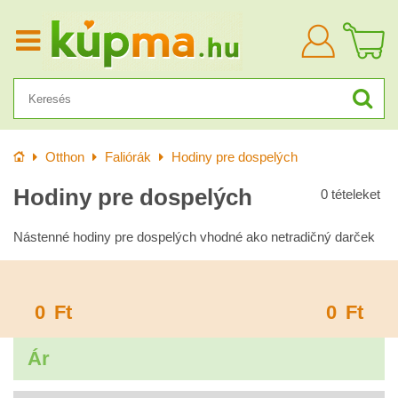
Bejelentkezn
Kezdőlap
Otthon
Faliórák
Hodiny pre dospelých
Hodiny pre dospelých
0
tételeket
Nástenné hodiny pre dospelých vhodné ako netradičný darček
0
Ft
0
Ft
Ár