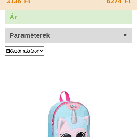
3136
Ft
6274
Ft
Ár
Paraméterek