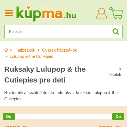
Bejelentkezn
Kezdőlap
Hátizsákok
Gyerek hátizsákok
Lulupop & the Cutiepies
Ruksaky Lulupop & the
3
Tételek
Cutiepies pre deti
Roztomilé a kvalitné detské ruksaky z kolekcie Lulupop & the
Cutiepies