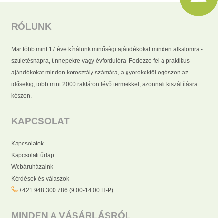
RÓLUNK
Már több mint 17 éve kínálunk minőségi ajándékokat minden alkalomra -
születésnapra, ünnepekre vagy évfordulóra. Fedezze fel a praktikus
ajándékokat minden korosztály számára, a gyerekektől egészen az
idősekig, több mint 2000 raktáron lévő termékkel, azonnali kiszállításra
készen.
KAPCSOLAT
Kapcsolatok
Kapcsolati űrlap
Webáruházaink
Kérdések és válaszok
+421 948 300 786 (9:00-14:00 H-P)
MINDEN A VÁSÁRLÁSRÓL