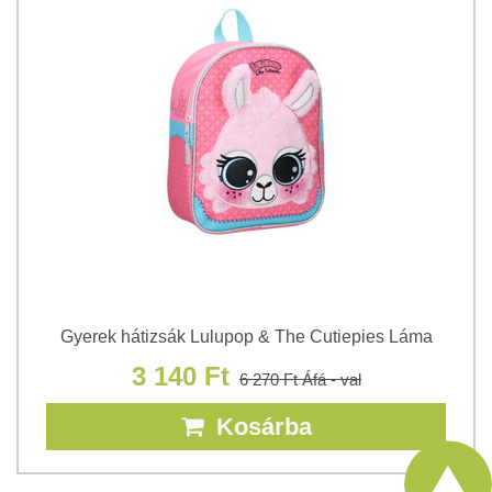
Gyerek hátizsák Lulupop & The Cutiepies Láma
3 140 Ft
6 270 Ft
Áfá - val
Kosárba