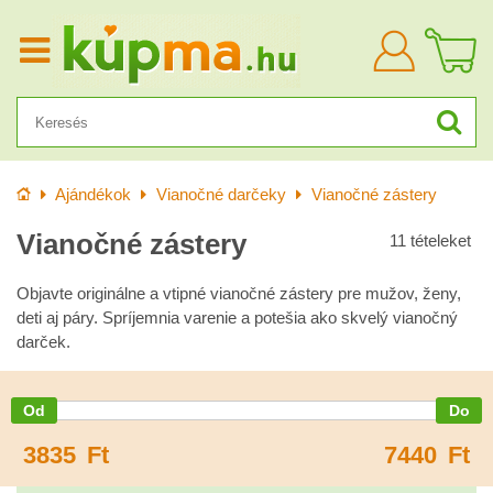
Bejelentkezn
Kezdőlap
Ajándékok
Vianočné darčeky
Vianočné zástery
Vianočné zástery
11
tételeket
Objavte originálne a vtipné vianočné zástery pre mužov, ženy,
deti aj páry. Spríjemnia varenie a potešia ako skvelý vianočný
darček.
3835
Ft
7440
Ft