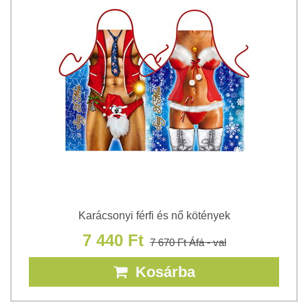
Karácsonyi férfi és nő kötények
7 440 Ft
7 670 Ft
Áfá - val
Kosárba