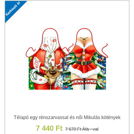
Télapó egy rénszarvassal és női Mikulás kötények
7 440 Ft
7 670 Ft
Áfá - val