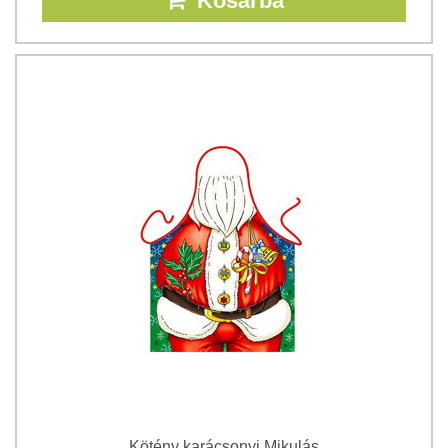
Kosárba
Kötény karácsonyi Mikulás