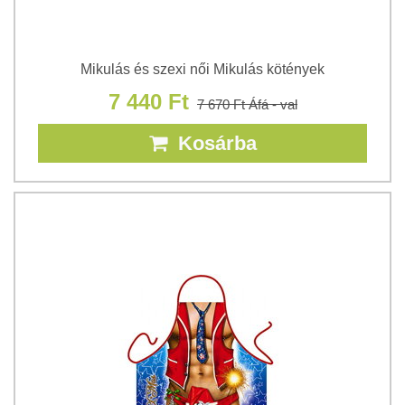
Mikulás és szexi női Mikulás kötények
7 440 Ft
7 670 Ft
Áfá - val
Kosárba