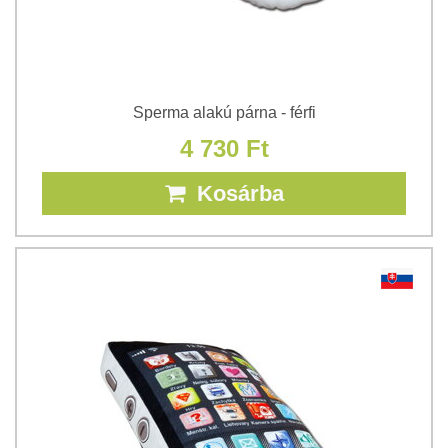
Sperma alakú párna - férfi
4 730 Ft
Kosárba