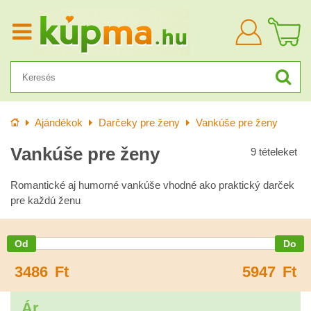
Bejelentkezn
Kezdőlap
Ajándékok
Darčeky pre ženy
Vankúše pre ženy
Vankúše pre ženy
9
tételeket
Romantické aj humorné vankúše vhodné ako praktický darček
pre každú ženu
3486
Ft
5947
Ft
Ár