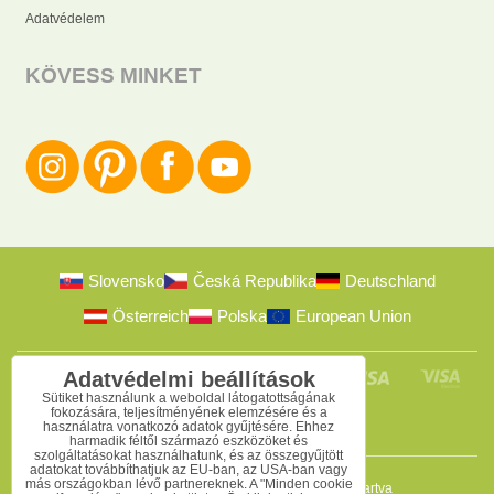
Adatvédelem
KÖVESS MINKET
Slovensko
Česká Republika
Deutschland
Österreich
Polska
European Union
Adatvédelmi beállítások
Sütiket használunk a weboldal látogatottságának
fokozására, teljesítményének elemzésére és a
használatra vonatkozó adatok gyűjtésére. Ehhez
harmadik féltől származó eszközöket és
szolgáltatásokat használhatunk, és az összegyűjtött
adatokat továbbíthatjuk az EU-ban, az USA-ban vagy
más országokban lévő partnereknek. A "Minden cookie
2009-2026 © Bomba s.r.o.
Minden jog fenntartva