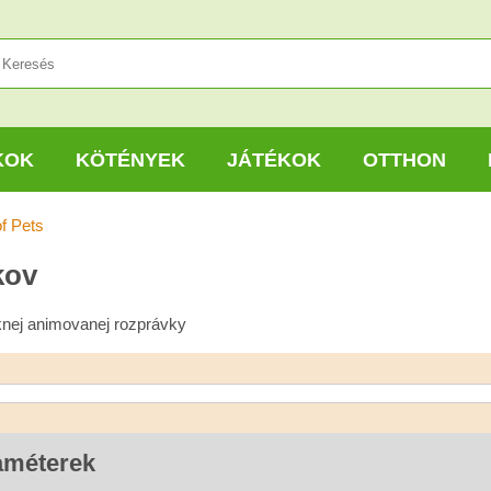
KOK
KÖTÉNYEK
JÁTÉKOK
OTTHON
of Pets
kov
knej animovanej rozprávky
améterek