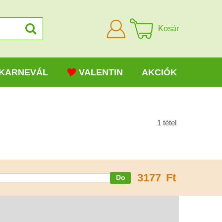
Bejelentkezni
Kosár
KARNEVÁL
VALENTIN
AKCIÓK
1
tétel
3177
Ft