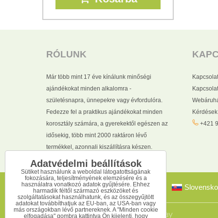
RÓLUNK
KAP
Már több mint 17 éve kínálunk minőségi
Kapcsola
ajándékokat minden alkalomra -
Kapcsolat
születésnapra, ünnepekre vagy évfordulóra.
Webáruhá
Fedezze fel a praktikus ajándékokat minden
Kérdések
korosztály számára, a gyerekektől egészen az
+421 9
idősekig, több mint 2000 raktáron lévő
termékkel, azonnali kiszállításra készen.
Adatvédelmi beállítások
Sütiket használunk a weboldal látogatottságának
fokozására, teljesítményének elemzésére és a
használatra vonatkozó adatok gyűjtésére. Ehhez
Slovensko
harmadik féltől származó eszközöket és
szolgáltatásokat használhatunk, és az összegyűjtött
adatokat továbbíthatjuk az EU-ban, az USA-ban vagy
más országokban lévő partnereknek. A "Minden cookie
elfogadása" gombra kattintva Ön kijelenti, hogy