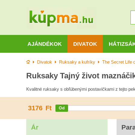
AJÁNDÉKOK
DIVATOK
HÁTIZSÁ
Kezdőlap
Divatok
Ruksaky a kufríky
The Secret Life 
Ruksaky Tajný život maznáči
Kvalitné ruksaky s obľúbenými postavičkami z tejto pe
3176
Ft
Ár
Par