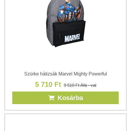
Szürke hátizsák Marvel Mighty Powerful
5 710 Ft
9 510 Ft
Áfá - val
Kosárba