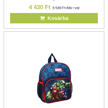
4 430 Ft
5 540 Ft
Áfá - val
Kosárba