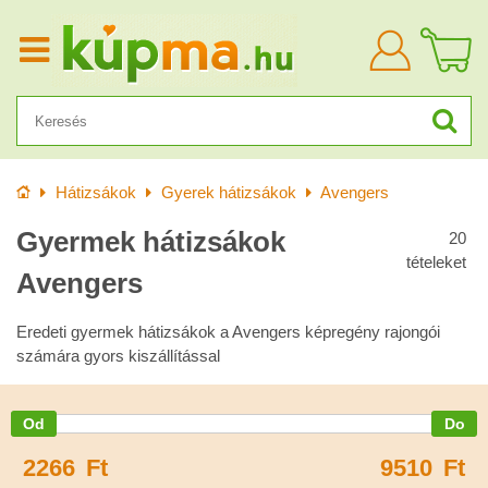
Bejelentkezn
Kezdőlap
Hátizsákok
Gyerek hátizsákok
Avengers
Gyermek hátizsákok
20
tételeket
Avengers
Eredeti gyermek hátizsákok a Avengers képregény rajongói
számára gyors kiszállítással
2266
Ft
9510
Ft