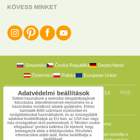
KÖVESS MINKET
Slovensko
Česká Republika
Deutschland
Österreich
Polska
European Union
Adatvédelmi beállítások
Sütiket használunk a weboldal látogatottságának
fokozására, teljesítményének elemzésére és a
használatra vonatkozó adatok gyűjtésére. Ehhez
harmadik féltől származó eszközöket és
szolgáltatásokat használhatunk, és az összegyűjtött
adatokat továbbíthatjuk az EU-ban, az USA-ban vagy
más országokban lévő partnereknek. A "Minden cookie
2009-2026 © Bomba s.r.o.
Minden jog fenntartva
elfogadása" gombra kattintva Ön kijelenti, hogy
beleegyezik ebbe a feldolgozásba. Részletes
Ez az oldal reCAPTCHA programmal védett, és a Google biztosítja a
információkat alább talál, illetve beállíthatja a
beállításait.