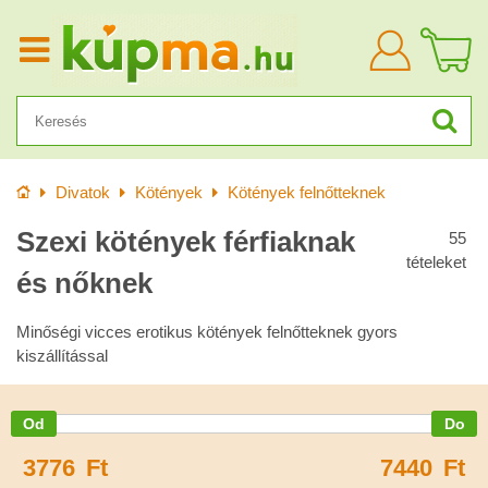
Bejelentkezn
Kezdőlap
Divatok
Kötények
Kötények felnőtteknek
Szexi kötények férfiaknak
55
tételeket
és nőknek
Minőségi vicces erotikus kötények felnőtteknek gyors
kiszállítással
3776
Ft
7440
Ft