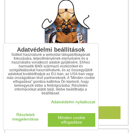
Adatvédelmi beállítások
Sütiket használunk a weboldal látogatottságának
fokozására, teljesítményének elemzésére és a
használatra vonatkozó adatok gyűjtésére. Ehhez
harmadik féltől származó eszközöket és
szolgáltatásokat használhatunk, és az összegyűjtött
adatokat továbbíthatjuk az EU-ban, az USA-ban vagy
más országokban lévő partnereknek. A "Minden cookie
elfogadása" gombra kattintva Ön kijelenti, hogy
beleegyezik ebbe a feldolgozásba. Részletes
Kötény BDSM rabszolga férfi
információkat alább talál, illetve beállíthatja a
beállításait.
3 840 Ft
Adatvédelmi nyilatkozat
Kosárba
Részletek
Minden cookie
megjelenítése
elfogadása