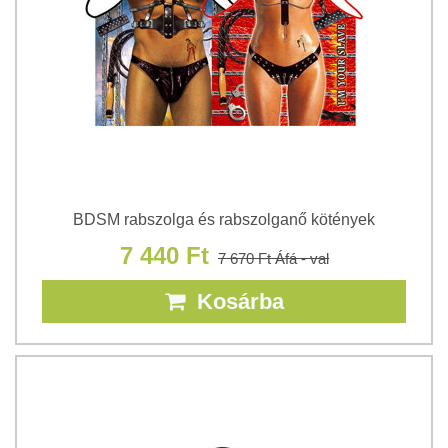
BDSM rabszolga és rabszolganő kötények
7 440 Ft
7 670 Ft
Áfá - val
Kosárba