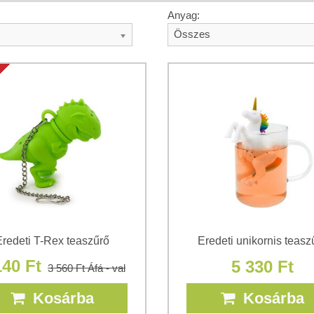
Anyag:
Összes
redeti T-Rex teaszűrő
Eredeti unikornis teasz
140 Ft
5 330 Ft
3 560 Ft
Áfá - val
Kosárba
Kosárba