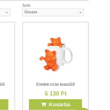
Szín:
Összes
űrő
Eredeti cicás teaszűrő
5 130 Ft
Kosárba