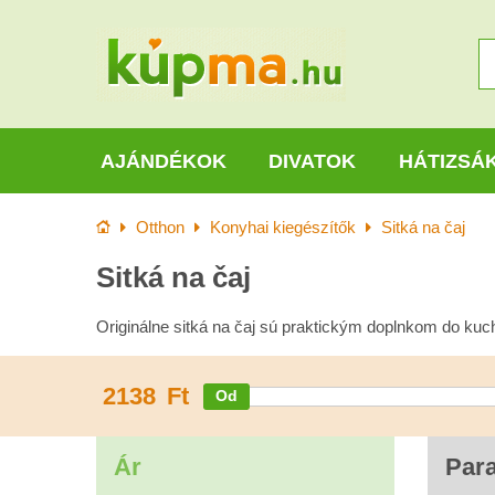
AJÁNDÉKOK
DIVATOK
HÁTIZSÁ
Kezdőlap
Otthon
Konyhai kiegészítők
Sitká na čaj
Sitká na čaj
Originálne sitká na čaj sú praktickým doplnkom do ku
2138
Ft
Ár
Par