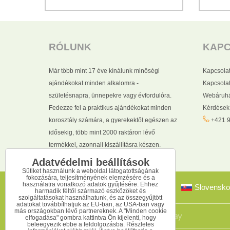
RÓLUNK
KAP
Már több mint 17 éve kínálunk minőségi
Kapcsola
ajándékokat minden alkalomra -
Kapcsolat
születésnapra, ünnepekre vagy évfordulóra.
Webáruhá
Fedezze fel a praktikus ajándékokat minden
Kérdések
korosztály számára, a gyerekektől egészen az
+421 9
idősekig, több mint 2000 raktáron lévő
termékkel, azonnali kiszállításra készen.
Adatvédelmi beállítások
Sütiket használunk a weboldal látogatottságának
fokozására, teljesítményének elemzésére és a
használatra vonatkozó adatok gyűjtésére. Ehhez
Slovensko
harmadik féltől származó eszközöket és
szolgáltatásokat használhatunk, és az összegyűjtött
adatokat továbbíthatjuk az EU-ban, az USA-ban vagy
más országokban lévő partnereknek. A "Minden cookie
elfogadása" gombra kattintva Ön kijelenti, hogy
beleegyezik ebbe a feldolgozásba. Részletes