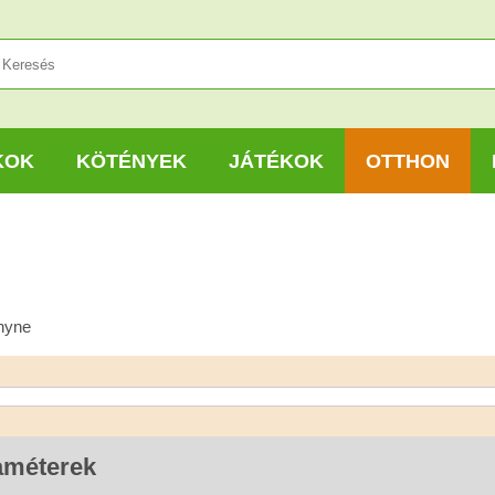
KOK
KÖTÉNYEK
JÁTÉKOK
OTTHON
chyne
améterek