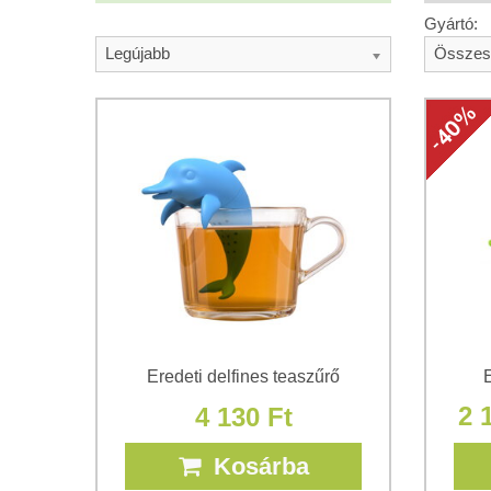
Gyártó:
Legújabb
Összes
Eredeti delfines teaszűrő
E
2 
4 130 Ft
Kosárba