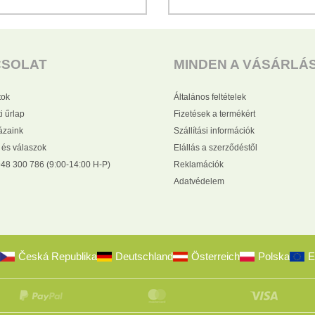
CSOLAT
MINDEN A VÁSÁRLÁ
tok
Általános feltételek
i űrlap
Fizetések a termékért
zaink
Szállítási információk
 és válaszok
Elállás a szerződéstől
48 300 786 (9:00-14:00 H-P)
Reklamációk
Adatvédelem
Česká Republika
Deutschland
Österreich
Polska
E