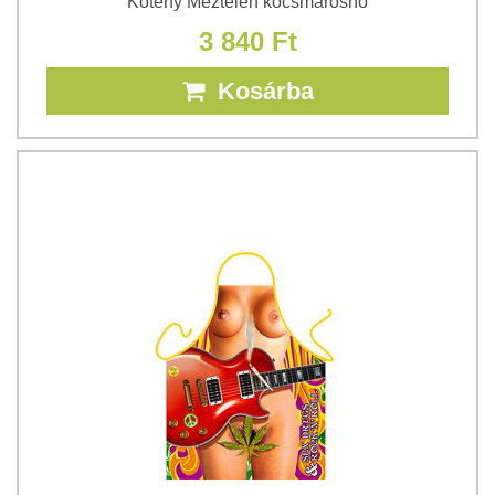
Kötény Meztelen kocsmárosnő
3 840 Ft
Kosárba