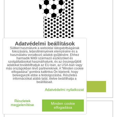
Adatvédelmi beállítások
Sütiket használunk a weboldal látogatottságának
fokozására, teljesítményének elemzésére és a
használatra vonatkozó adatok gyűjtésére. Ehhez
harmadik féltől származó eszközöket és
szolgáltatásokat használhatunk, és az összegyűjtött
Gumis lepedő focirajongóknak
adatokat továbbíthatjuk az EU-ban, az USA-ban vagy
más országokban lévő partnereknek. A "Minden cookie
elfogadása" gombra kattintva Ön kijelenti, hogy
6 280 Ft
beleegyezik ebbe a feldolgozásba. Részletes
információkat alább talál, illetve beállíthatja a
beállításait.
Kosárba
Adatvédelmi nyilatkozat
Részletek
Minden cookie
megjelenítése
elfogadása