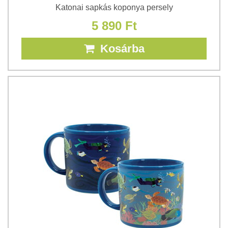
Katonai sapkás koponya persely
5 890 Ft
Kosárba