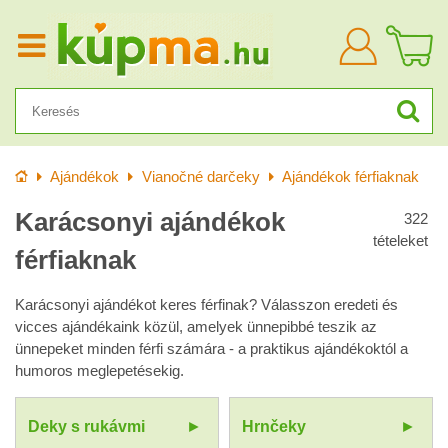
Bejelentkezn
Kezdőlap
Ajándékok
Vianočné darčeky
Ajándékok férfiaknak
Karácsonyi ajándékok
322
tételeket
férfiaknak
Karácsonyi ajándékot keres férfinak? Válasszon eredeti és
vicces ajándékaink közül, amelyek ünnepibbé teszik az
ünnepeket minden férfi számára - a praktikus ajándékoktól a
humoros meglepetésekig.
Deky s rukávmi
Hrnčeky