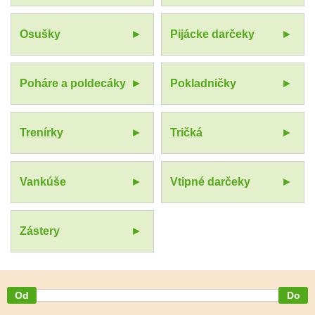
Osušky
Pijácke darčeky
Poháre a poldecáky
Pokladničky
Trenírky
Tričká
Vankúše
Vtipné darčeky
Zástery