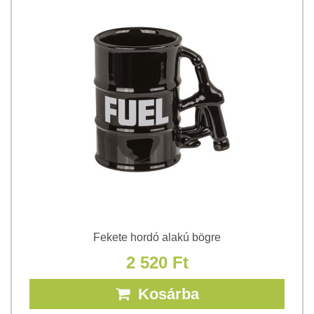
Fekete hordó alakú bögre
2 520 Ft
Kosárba