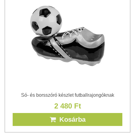
Só- és borsszóró készlet futballrajongóknak
2 480 Ft
Kosárba