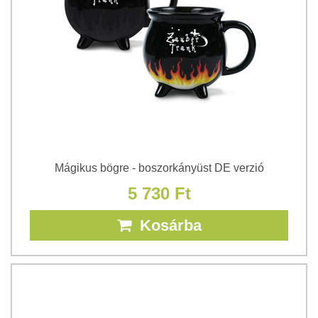
Mágikus bögre - boszorkányüst DE verzió
5 730 Ft
Kosárba