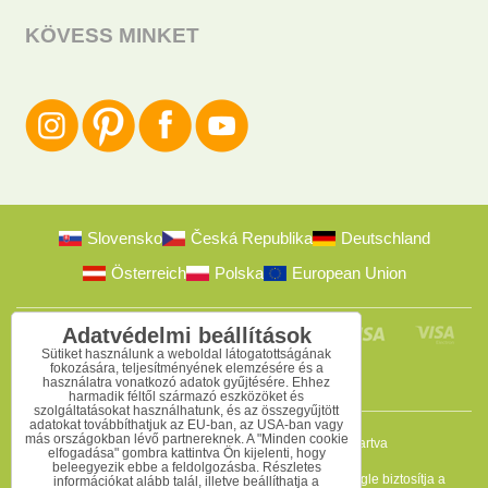
KÖVESS MINKET
Slovensko
Česká Republika
Deutschland
Österreich
Polska
European Union
Adatvédelmi beállítások
Sütiket használunk a weboldal látogatottságának
fokozására, teljesítményének elemzésére és a
használatra vonatkozó adatok gyűjtésére. Ehhez
harmadik féltől származó eszközöket és
szolgáltatásokat használhatunk, és az összegyűjtött
adatokat továbbíthatjuk az EU-ban, az USA-ban vagy
más országokban lévő partnereknek. A "Minden cookie
2009-2026 © Bomba s.r.o.
Minden jog fenntartva
elfogadása" gombra kattintva Ön kijelenti, hogy
beleegyezik ebbe a feldolgozásba. Részletes
Ez az oldal reCAPTCHA programmal védett, és a Google biztosítja a
információkat alább talál, illetve beállíthatja a