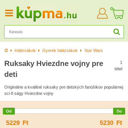
Bejelentkezn
Kezdőlap
Hátizsákok
Gyerek hátizsákok
Star Wars
Ruksaky Hviezdne vojny pre
1
tétel
deti
Originálne a kvalitné ruksaky pre detských fanúšikov populárnej
sci-fi ságy Hviezdne vojny
5229
Ft
5230
Ft