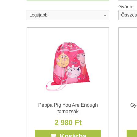
Gyártó:
Legújabb
Összes
Peppa Pig You Are Enough
Gy
tornazsák
2 980 Ft
Kosárba