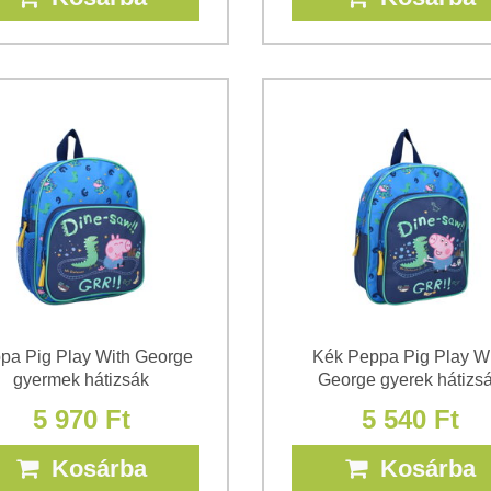
pa Pig Play With George
Kék Peppa Pig Play Wi
gyermek hátizsák
George gyerek hátizs
5 970 Ft
5 540 Ft
Kosárba
Kosárba