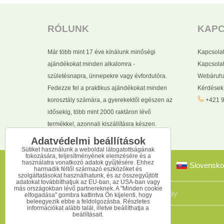
RÓLUNK
KAP
Már több mint 17 éve kínálunk minőségi
Kapcsola
ajándékokat minden alkalomra -
Kapcsolat
születésnapra, ünnepekre vagy évfordulóra.
Webáruhá
Fedezze fel a praktikus ajándékokat minden
Kérdések
korosztály számára, a gyerekektől egészen az
+421 9
idősekig, több mint 2000 raktáron lévő
termékkel, azonnali kiszállításra készen.
Adatvédelmi beállítások
Sütiket használunk a weboldal látogatottságának
fokozására, teljesítményének elemzésére és a
használatra vonatkozó adatok gyűjtésére. Ehhez
Slovensko
harmadik féltől származó eszközöket és
szolgáltatásokat használhatunk, és az összegyűjtött
adatokat továbbíthatjuk az EU-ban, az USA-ban vagy
más országokban lévő partnereknek. A "Minden cookie
elfogadása" gombra kattintva Ön kijelenti, hogy
beleegyezik ebbe a feldolgozásba. Részletes
információkat alább talál, illetve beállíthatja a
beállításait.