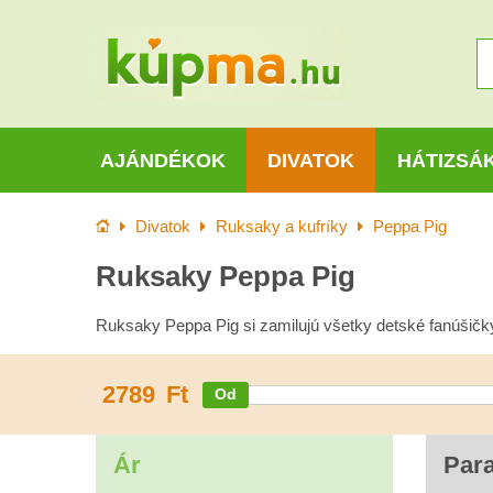
AJÁNDÉKOK
DIVATOK
HÁTIZSÁ
Kezdőlap
Divatok
Ruksaky a kufríky
Peppa Pig
Ruksaky Peppa Pig
Ruksaky Peppa Pig si zamilujú všetky detské fanúšičky 
2789
Ft
Ár
Par