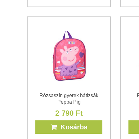
Rózsaszín gyerek hátizsák
P
Peppa Pig
2 790 Ft
Kosárba