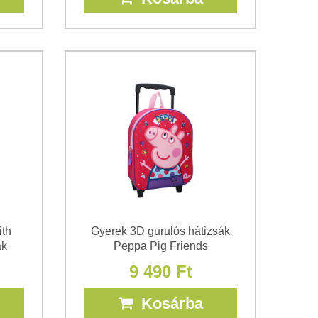
th
Gyerek 3D gurulós hátizsák
ák
Peppa Pig Friends
9 490 Ft
Kosárba