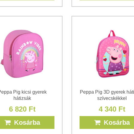
eppa Pig kicsi gyerek
Peppa Pig 3D gyerek hát
hátizsák
szívecskékkel
6 820 Ft
4 340 Ft
Kosárba
Kosárba