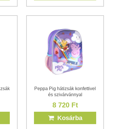
izsák
Peppa Pig hátizsák konfettivel
és szivárvánnyal
8 720 Ft
Kosárba