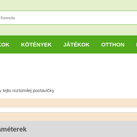
KOK
KÖTÉNYEK
JÁTÉKOK
OTTHON
tejto roztomilej postavičky
améterek