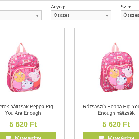
Anyag:
Szín:
Összes
Össze
erek hátizsák Peppa Pig
Rózsaszín Peppa Pig Yo
You Are Enough
Enough hátizsák
5 620 Ft
5 620 Ft
Kosárba
Kosárba