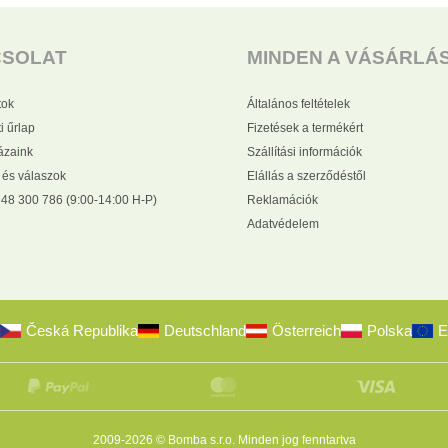
CSOLAT
MINDEN A VÁSÁRLÁ
tok
Általános feltételek
i űrlap
Fizetések a termékért
zaink
Szállítási információk
 és válaszok
Elállás a szerződéstől
48 300 786 (9:00-14:00 H-P)
Reklamációk
Adatvédelem
Česká Republika
Deutschland
Österreich
Polska
E
2009-2026 © Bomba s.r.o.
Minden jog fenntartva