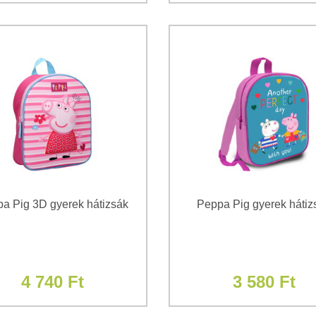
a Pig 3D gyerek hátizsák
Peppa Pig gyerek hátiz
4 740 Ft
3 580 Ft