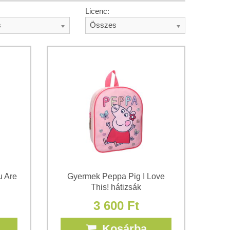
Licenc:
s
Összes
u Are
Gyermek Peppa Pig I Love
This! hátizsák
3 600 Ft
Kosárba