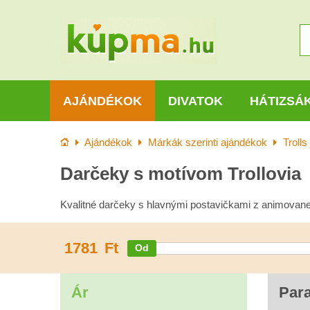
AJÁNDÉKOK
DIVATOK
HÁTIZSÁ
Kezdőlap
Ajándékok
Márkák szerinti ajándékok
Trolls
Darčeky s motívom Trollovia
Kvalitné darčeky s hlavnými postavičkami z animovanej
1781
Ft
Ár
Par