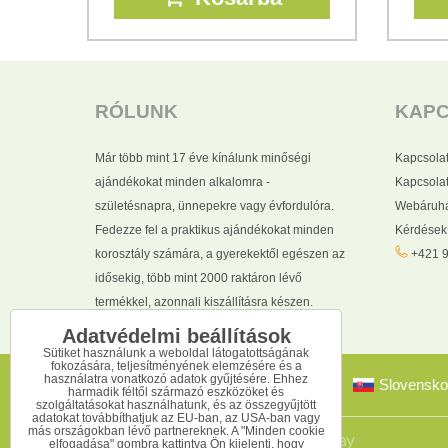
RÓLUNK
KAP
Már több mint 17 éve kínálunk minőségi
Kapcsola
ajándékokat minden alkalomra -
Kapcsolat
születésnapra, ünnepekre vagy évfordulóra.
Webáruhá
Fedezze fel a praktikus ajándékokat minden
Kérdések
korosztály számára, a gyerekektől egészen az
+421 9
idősekig, több mint 2000 raktáron lévő
termékkel, azonnali kiszállításra készen.
Adatvédelmi beállítások
Sütiket használunk a weboldal látogatottságának
fokozására, teljesítményének elemzésére és a
használatra vonatkozó adatok gyűjtésére. Ehhez
Slovensko
harmadik féltől származó eszközöket és
szolgáltatásokat használhatunk, és az összegyűjtött
adatokat továbbíthatjuk az EU-ban, az USA-ban vagy
más országokban lévő partnereknek. A "Minden cookie
elfogadása" gombra kattintva Ön kijelenti, hogy