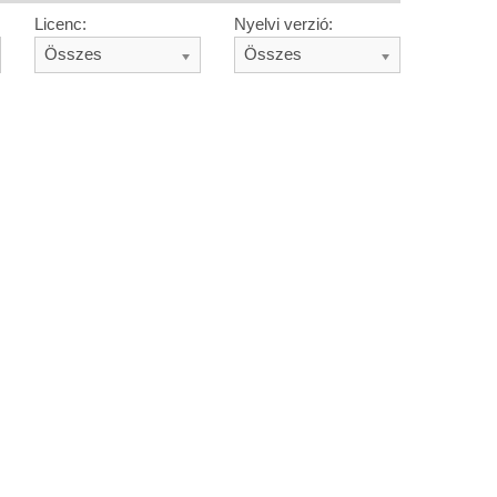
Licenc:
Nyelvi verzió:
Összes
Összes