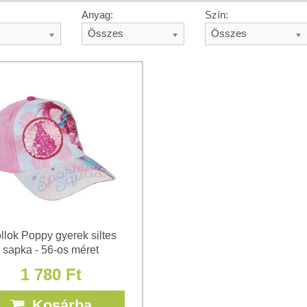
Anyag:
Szín:
Összes
Összes
llok Poppy gyerek siltes
sapka - 56-os méret
1 780 Ft
Kosárba