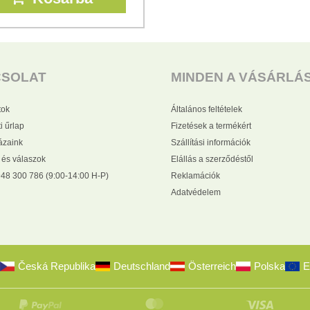
CSOLAT
MINDEN A VÁSÁRLÁ
tok
Általános feltételek
i űrlap
Fizetések a termékért
zaink
Szállítási információk
 és válaszok
Elállás a szerződéstől
48 300 786 (9:00-14:00 H-P)
Reklamációk
Adatvédelem
Česká Republika
Deutschland
Österreich
Polska
E