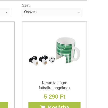
Szín:
Összes
Kerámia bögre
futballrajongóknak
5 290 Ft
Kosárba