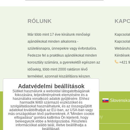
RÓLUNK
KAP
Már több mint 17 éve kínálunk minőségi
Kapcsola
ajándékokat minden alkalomra -
Kapcsolat
születésnapra, ünnepekre vagy évfordulóra.
Webáruhá
Fedezze fel a praktikus ajándékokat minden
Kérdések
korosztály számára, a gyerekektől egészen az
+421 9
idősekig, több mint 2000 raktáron lévő
termékkel, azonnali kiszállításra készen.
Adatvédelmi beállítások
Sütiket használunk a weboldal látogatottságának
fokozására, teljesítményének elemzésére és a
használatra vonatkozó adatok gyűjtésére. Ehhez
Slovensko
harmadik féltől származó eszközöket és
szolgáltatásokat használhatunk, és az összegyűjtött
adatokat továbbíthatjuk az EU-ban, az USA-ban vagy
más országokban lévő partnereknek. A "Minden cookie
elfogadása" gombra kattintva Ön kijelenti, hogy
beleegyezik ebbe a feldolgozásba. Részletes
információkat alább talál, illetve beállíthatja a
beállításait.