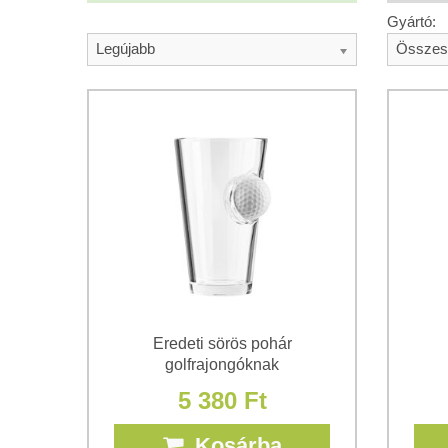
Gyártó:
Legújabb
Összes
Eredeti sörös pohár
golfrajongóknak
5 380 Ft
Kosárba