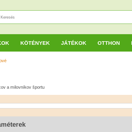
KOK
KÖTÉNYEK
JÁTÉKOK
OTTHON
tové
cov a milovníkov športu
améterek