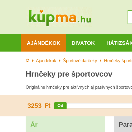
AJÁNDÉKOK
DIVATOK
HÁTIZSÁ
Kezdőlap
Ajándékok
Športové darčeky
Hrnčeky špor
Hrnčeky pre športovcov
Originálne hrnčeky pre aktívnych aj pasívnych športov
3253
Ft
Ár
Par