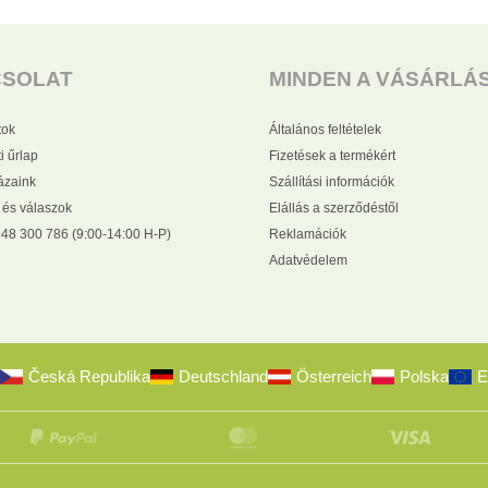
CSOLAT
MINDEN A VÁSÁRLÁ
tok
Általános feltételek
i űrlap
Fizetések a termékért
zaink
Szállítási információk
 és válaszok
Elállás a szerződéstől
48 300 786 (9:00-14:00 H-P)
Reklamációk
Adatvédelem
Česká Republika
Deutschland
Österreich
Polska
E