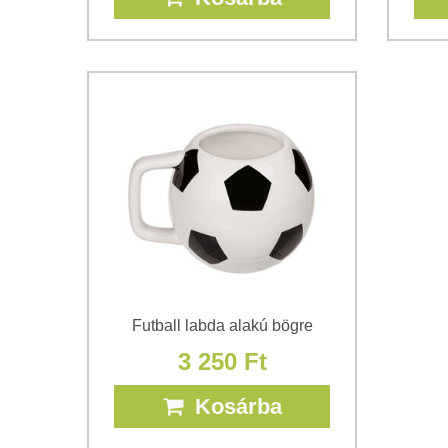
Futball labda alakú bögre
3 250 Ft
Kosárba