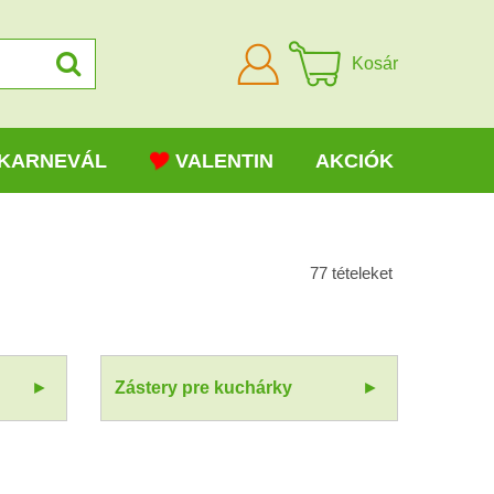
Bejelentkezni
Kosár
KARNEVÁL
VALENTIN
AKCIÓK
77
tételeket
Zástery pre kuchárky