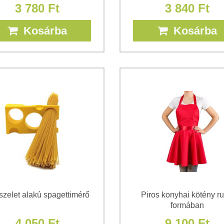
3 780 Ft
3 840 Ft
Kosárba
Kosárba
szelet alakú spagettimérő
Piros konyhai kötény r
formában
4 050 Ft
9 100 Ft