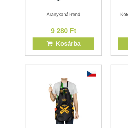
Aranykanál-rend
Köt
9 280 Ft
Kosárba