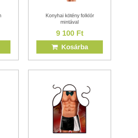
m
Konyhai kötény folklór
mintával
9 100 Ft
Kosárba