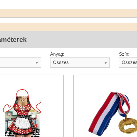
améterek
Anyag:
Szín:
Összes
Össze