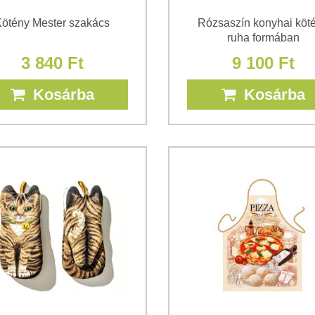
ötény Mester szakács
Rózsaszín konyhai köt
ruha formában
3 840 Ft
9 100 Ft
Kosárba
Kosárba