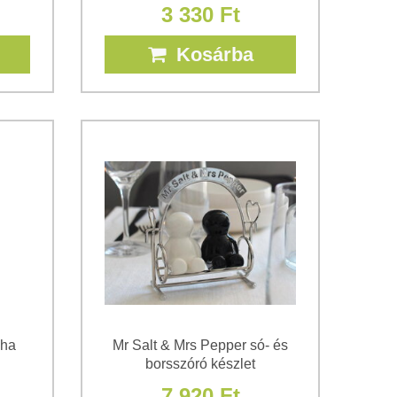
3 330 Ft
Kosárba
uha
Mr Salt & Mrs Pepper só- és
borsszóró készlet
7 920 Ft