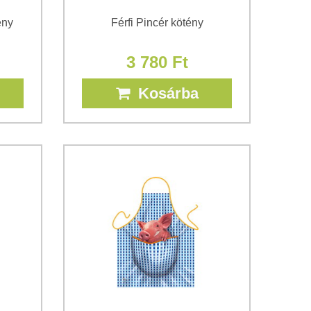
ény
Férfi Pincér kötény
3 780 Ft
Kosárba