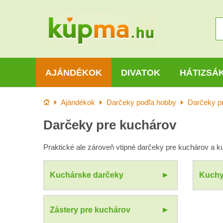
AJÁNDÉKOK
DIVATOK
HÁTIZSÁ
Kezdőlap
Ajándékok
Darčeky podľa hobby
Darčeky p
Darčeky pre kuchárov
Praktické ale zároveň vtipné darčeky pre kuchárov a 
Kuchárske darčeky
Kuchy
Zástery pre kuchárov