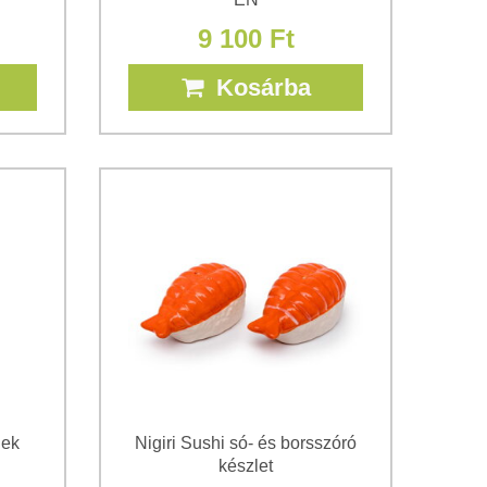
9 100 Ft
Kosárba
nek
Nigiri Sushi só- és borsszóró
készlet