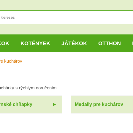
KOK
KÖTÉNYEK
JÁTÉKOK
OTTHON
re kuchárov
kuchárky s rýchlym doručením
nské chňapky
Medaily pre kuchárov