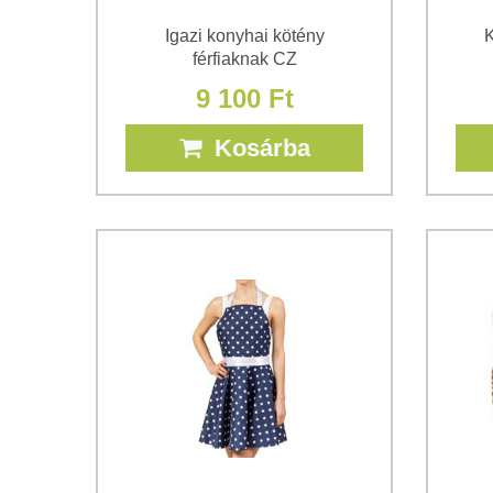
Igazi konyhai kötény
K
férfiaknak CZ
9 100 Ft
Kosárba