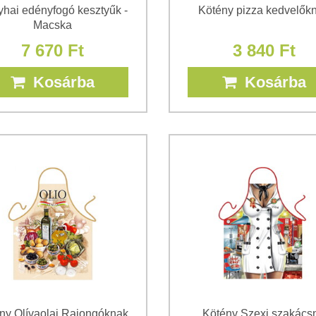
hai edényfogó kesztyűk -
Kötény pizza kedvelők
Macska
7 670 Ft
3 840 Ft
Kosárba
Kosárba
ny Olívaolaj Rajongóknak
Kötény Szexi szakács