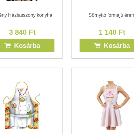
ény Háziasszony konyha
Sörnyitó formájú ére
3 840 Ft
1 140 Ft
Kosárba
Kosárba