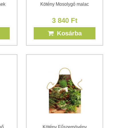
nek
Kötény Mosolygó malac
3 840 Ft
Kosárba
nő
Kötény Fűszernövény