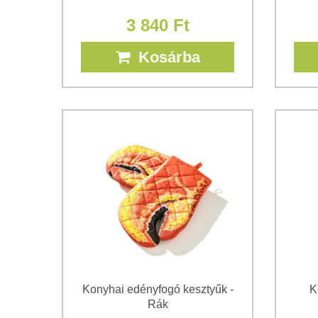
3 840 Ft
Kosárba
Konyhai edényfogó kesztyűk -
K
Rák