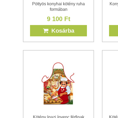
Pöttyös konyhai kötény ruha
Kony
formában
9 100 Ft
Kosárba
Kötény Igazi ínyenc férfinak
Köté