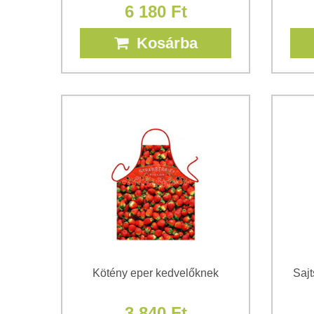
6 180 Ft
Kosárba
Kötény eper kedvelőknek
Sajt
3 840 Ft