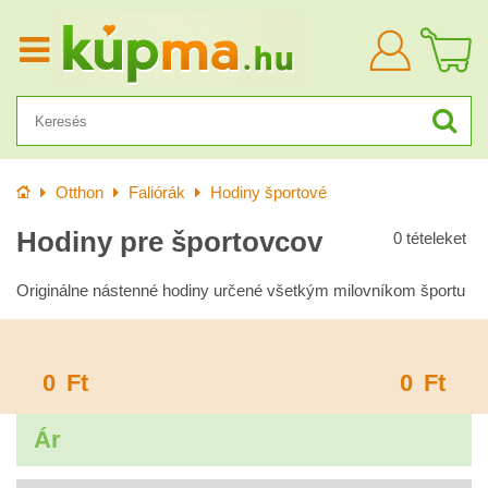
Bejelentkezn
Kezdőlap
Otthon
Faliórák
Hodiny športové
Hodiny pre športovcov
0
tételeket
Originálne nástenné hodiny určené všetkým milovníkom športu
0
Ft
0
Ft
Ár