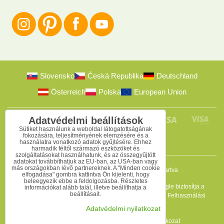
Slovensko
Česká Republika
Deutschland
Österreich
Polska
European Union
Adatvédelmi beállítások
Sütiket használunk a weboldal látogatottságának
fokozására, teljesítményének elemzésére és a
használatra vonatkozó adatok gyűjtésére. Ehhez
harmadik féltől származó eszközöket és
szolgáltatásokat használhatunk, és az összegyűjtött
adatokat továbbíthatjuk az EU-ban, az USA-ban vagy
más országokban lévő partnereknek. A "Minden cookie
2009-2026 © Bomba s.r.o.
Minden jog fenntartva
elfogadása" gombra kattintva Ön kijelenti, hogy
beleegyezik ebbe a feldolgozásba. Részletes
Ez az oldal reCAPTCHA programmal védett, és a Google biztosítja a
információkat alább talál, illetve beállíthatja a
beállításait.
védelmet. Érvényesek az
Adatvédelmi szabályzat
és a
Felhasználási
feltételek
.
Adatvédelmi nyilatkozat
Adatvédelmi beállítások
Adatvédelmi nyilatkozat