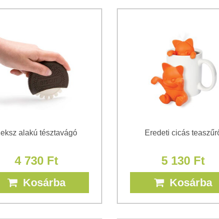
eksz alakú tésztavágó
Eredeti cicás teaszűr
4 730 Ft
5 130 Ft
Kosárba
Kosárba