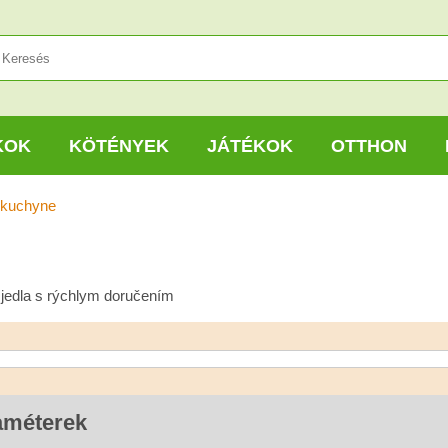
KOK
KÖTÉNYEK
JÁTÉKOK
OTTHON
 kuchyne
 jedla s rýchlym doručením
améterek