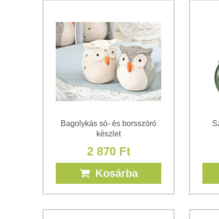
Bagolykás só- és borsszóró
S
készlet
2 870 Ft
Kosárba