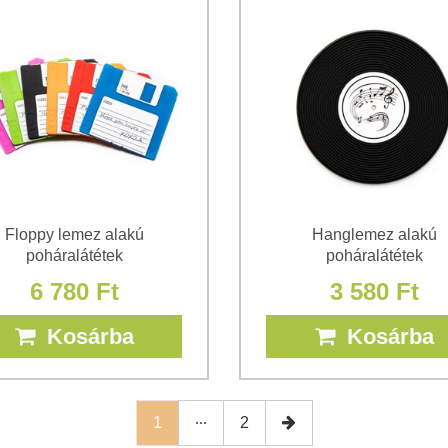
Floppy lemez alakú
Hanglemez alakú
poháralátétek
poháralátétek
6 780 Ft
3 580 Ft
Kosárba
Kosárba
1
2