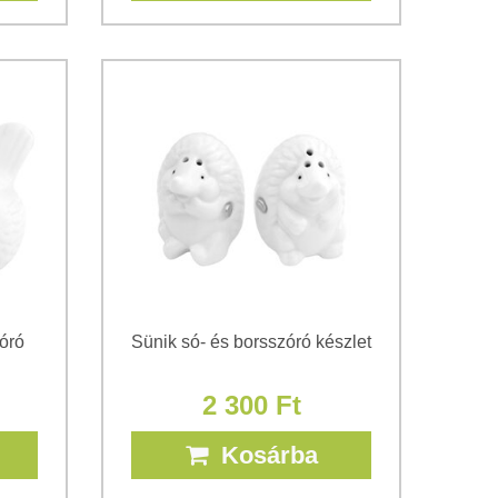
óró
Sünik só- és borsszóró készlet
2 300 Ft
Kosárba