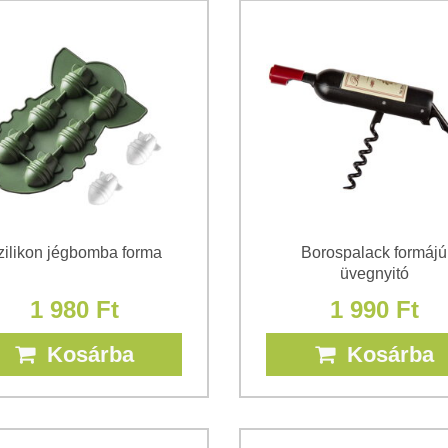
zilikon jégbomba forma
Borospalack formájú
üvegnyitó
1 980 Ft
1 990 Ft
Kosárba
Kosárba