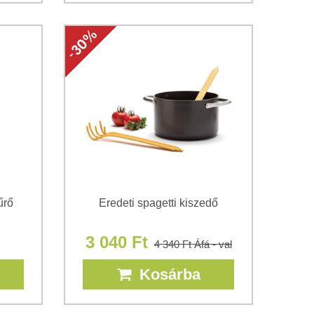
űrő
Eredeti spagetti kiszedő
3 040 Ft
4 340 Ft
Áfá - val
Kosárba