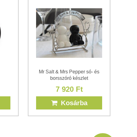
Mr Salt & Mrs Pepper só- és
borsszóró készlet
7 920 Ft
Kosárba