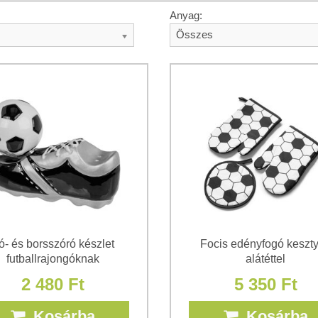
Anyag:
Összes
ó- és borsszóró készlet
Focis edényfogó keszt
futballrajongóknak
alátéttel
2 480 Ft
5 350 Ft
Kosárba
Kosárba