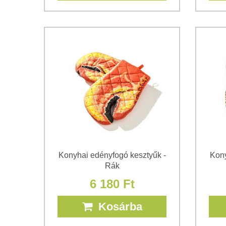
Konyhai edényfogó kesztyűk -
Kony
Rák
6 180 Ft
Kosárba