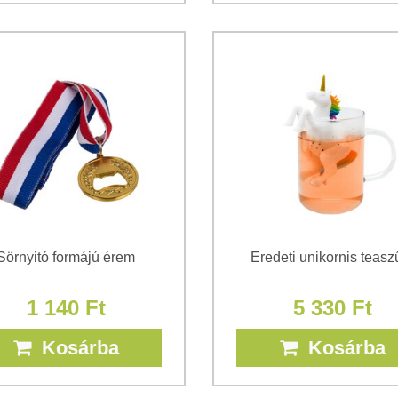
Sörnyitó formájú érem
Eredeti unikornis teasz
1 140 Ft
5 330 Ft
Kosárba
Kosárba