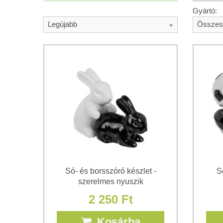
Gyártó:
Legújabb
Összes
Só- és borsszóró készlet -
S
szerelmes nyuszik
2 250 Ft
Kosárba