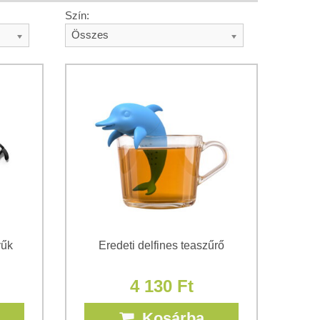
Szín:
Összes
yűk
Eredeti delfines teaszűrő
4 130 Ft
Kosárba