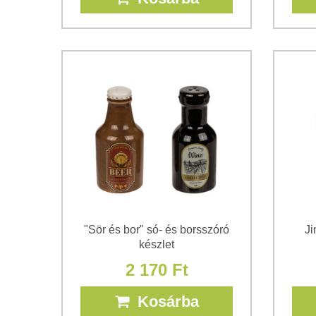
"Sör és bor" só- és borsszóró
Ji
készlet
2 170 Ft
Kosárba