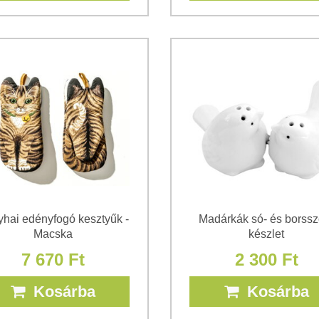
hai edényfogó kesztyűk -
Madárkák só- és borssz
Macska
készlet
7 670 Ft
2 300 Ft
Kosárba
Kosárba