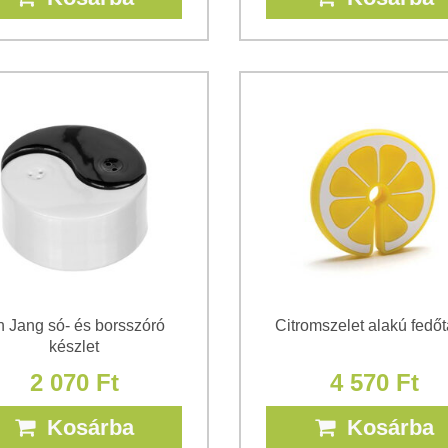
n Jang só- és borsszóró
Citromszelet alakú fedőt
készlet
2 070 Ft
4 570 Ft
Kosárba
Kosárba