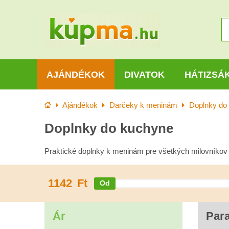
AJÁNDÉKOK
DIVATOK
HÁTIZSÁ
Kezdőlap
Ajándékok
Darčeky k meninám
Doplnky do
Doplnky do kuchyne
Praktické doplnky k meninám pre všetkých milovníkov
1142
Ft
Ár
Par