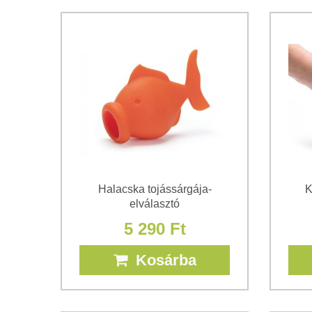
Halacska tojássárgája-
K
elválasztó
5 290 Ft
Kosárba