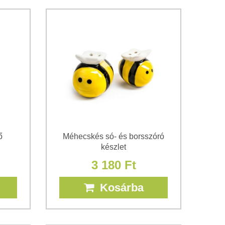
ő
Méhecskés só- és borsszóró
készlet
3 180 Ft
Kosárba