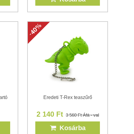
artó
Eredeti T-Rex teaszűrő
2 140 Ft
3 560 Ft
Áfá - val
Kosárba