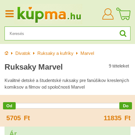
Bejelentkezn
Kezdőlap
Divatok
Ruksaky a kufríky
Marvel
Ruksaky Marvel
9
tételeket
Kvalitné detské a študentské ruksaky pre fanúšikov kreslených
komiksov a filmov od spoločnosti Marvel
5705
Ft
11835
Ft
Ár