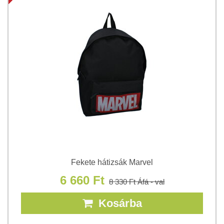
Fekete hátizsák Marvel
6 660 Ft
8 330 Ft
Áfá - val
Kosárba