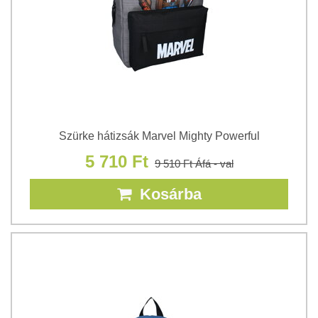
Szürke hátizsák Marvel Mighty Powerful
5 710 Ft
9 510 Ft
Áfá - val
Kosárba