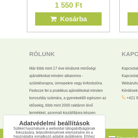
1 550 Ft
Kosárba
RÓLUNK
KAP
Már több mint 17 éve kínálunk minőségi
Kapcsola
ajándékokat minden alkalomra -
Kapcsolat
születésnapra, ünnepekre vagy évfordulóra.
Webáruhá
Fedezze fel a praktikus ajándékokat minden
Kérdések
korosztály számára, a gyerekektől egészen az
+421 9
idősekig, több mint 2000 raktáron lévő
termékkel, azonnali kiszállításra készen.
Adatvédelmi beállítások
Sütiket használunk a weboldal látogatottságának
fokozására, teljesítményének elemzésére és a
használatra vonatkozó adatok gyűjtésére. Ehhez