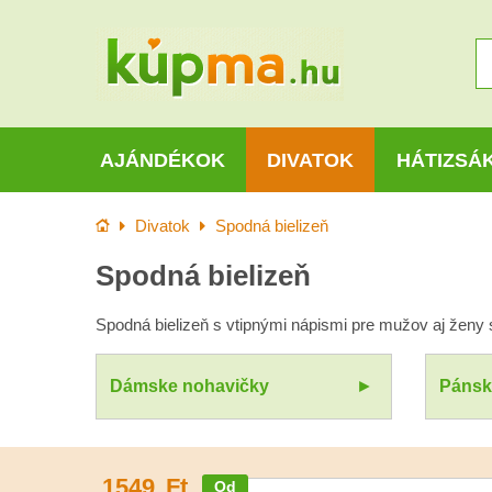
AJÁNDÉKOK
DIVATOK
HÁTIZSÁ
Kezdőlap
Divatok
Spodná bielizeň
Spodná bielizeň
Spodná bielizeň s vtipnými nápismi pre mužov aj ženy
Dámske nohavičky
Pánske
1549
Ft