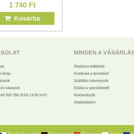
1 740 Ft
Kosárba
CSOLAT
MINDEN A VÁSÁRLÁ
tok
Általános feltételek
i űrlap
Fizetések a termékért
zaink
Szállítási információk
 és válaszok
Elállás a szerződéstől
48 300 786 (9:00-14:00 H-P)
Reklamációk
Adatvédelem