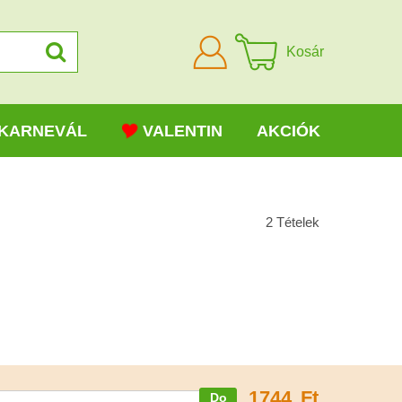
Bejelentkezni
Kosár
KARNEVÁL
VALENTIN
AKCIÓK
2
Tételek
1744
Ft