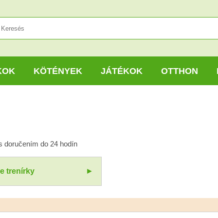
KOK
KÖTÉNYEK
JÁTÉKOK
OTTHON
 s doručením do 24 hodín
 trenírky