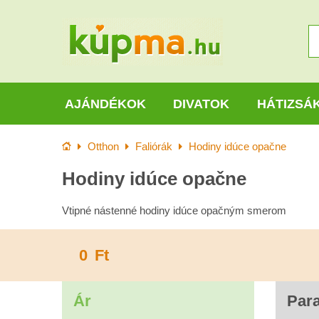
AJÁNDÉKOK
DIVATOK
HÁTIZSÁ
Kezdőlap
Otthon
Faliórák
Hodiny idúce opačne
Hodiny idúce opačne
Vtipné nástenné hodiny idúce opačným smerom
0
Ft
Ár
Par