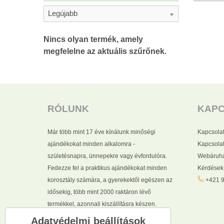
Legújabb
RÓLUNK
KAP
Már több mint 17 éve kínálunk minőségi
Kapcsola
ajándékokat minden alkalomra -
Kapcsolat
születésnapra, ünnepekre vagy évfordulóra.
Webáruhá
Fedezze fel a praktikus ajándékokat minden
Kérdések
korosztály számára, a gyerekektől egészen az
+421 9
idősekig, több mint 2000 raktáron lévő
termékkel, azonnali kiszállításra készen.
Adatvédelmi beállítások