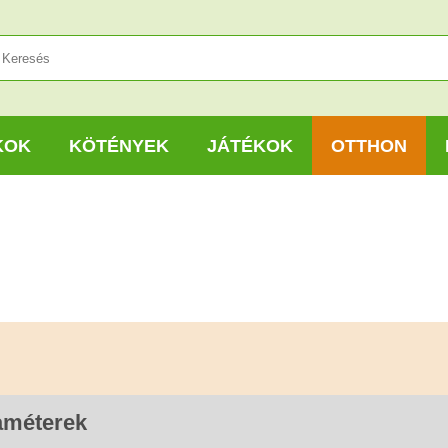
KOK
KÖTÉNYEK
JÁTÉKOK
OTTHON
améterek