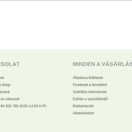
CSOLAT
MINDEN A VÁSÁRLÁ
tok
Általános feltételek
i űrlap
Fizetések a termékért
zaink
Szállítási információk
 és válaszok
Elállás a szerződéstől
48 300 786 (9:00-14:00 H-P)
Reklamációk
Adatvédelem