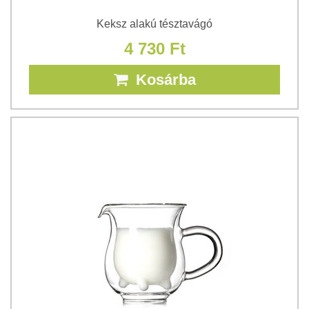
Keksz alakú tésztavágó
4 730 Ft
Kosárba