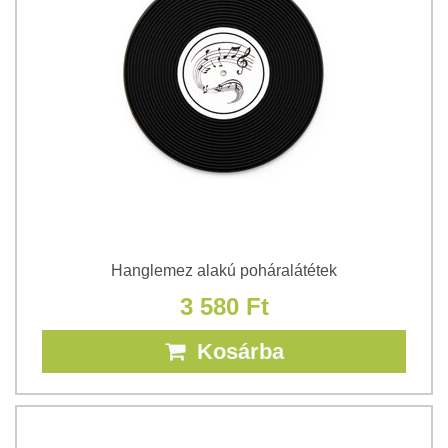
Hanglemez alakú poháralátétek
3 580 Ft
Kosárba