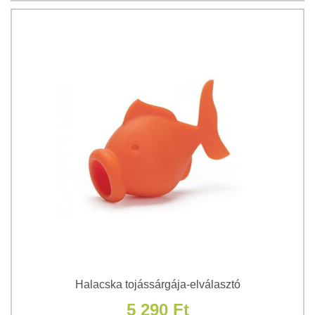
Halacska tojássárgája-elválasztó
5 290 Ft