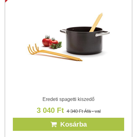
Eredeti spagetti kiszedő
3 040 Ft
4 340 Ft
Áfá - val
Kosárba