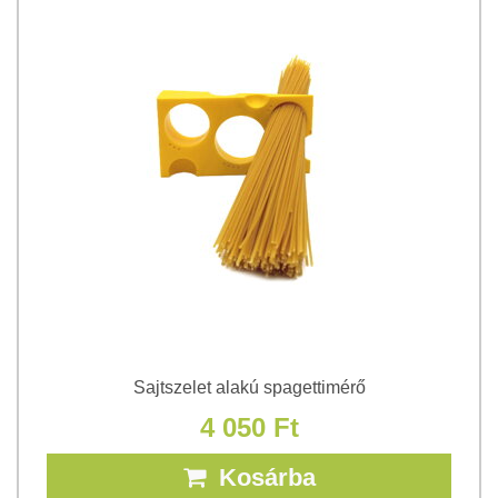
Sajtszelet alakú spagettimérő
4 050 Ft
Kosárba