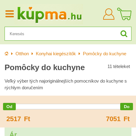
Bejelentkezn
Kezdőlap
Otthon
Konyhai kiegészítők
Pomôcky do kuchyne
Pomôcky do kuchyne
11
tételeket
Veľký výber tých najoriginálnejších pomocníkov do kuchyne s
rýchlym doručením
2517
Ft
7051
Ft
Ár