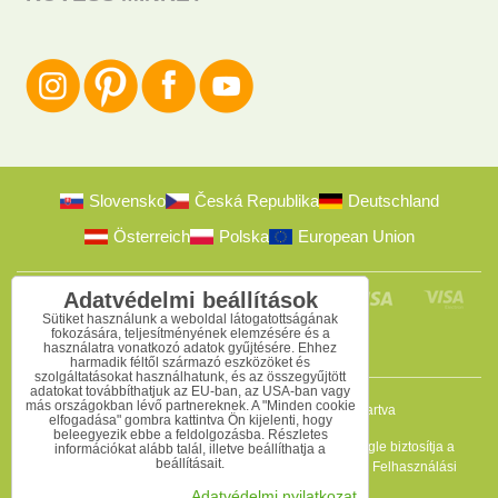
Slovensko
Česká Republika
Deutschland
Österreich
Polska
European Union
Adatvédelmi beállítások
Sütiket használunk a weboldal látogatottságának
fokozására, teljesítményének elemzésére és a
használatra vonatkozó adatok gyűjtésére. Ehhez
harmadik féltől származó eszközöket és
szolgáltatásokat használhatunk, és az összegyűjtött
adatokat továbbíthatjuk az EU-ban, az USA-ban vagy
más országokban lévő partnereknek. A "Minden cookie
2009-2026 © Bomba s.r.o.
Minden jog fenntartva
elfogadása" gombra kattintva Ön kijelenti, hogy
beleegyezik ebbe a feldolgozásba. Részletes
Ez az oldal reCAPTCHA programmal védett, és a Google biztosítja a
információkat alább talál, illetve beállíthatja a
beállításait.
védelmet. Érvényesek az
Adatvédelmi szabályzat
és a
Felhasználási
feltételek
.
Adatvédelmi nyilatkozat