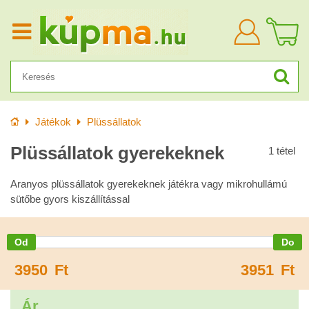
Bejelentkezn
Kezdőlap
Játékok
Plüssállatok
Plüssállatok gyerekeknek
1
tétel
Aranyos plüssállatok gyerekeknek játékra vagy mikrohullámú
sütőbe gyors kiszállítással
3950
Ft
3951
Ft
Ár