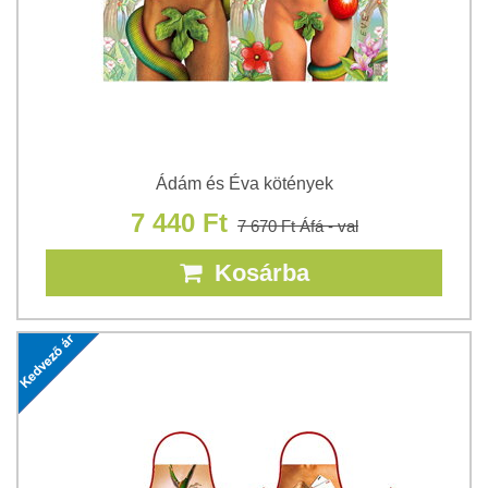
Ádám és Éva kötények
7 440 Ft
7 670 Ft
Áfá - val
Kosárba