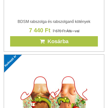
BDSM rabszolga és rabszolganő kötények
7 440 Ft
7 670 Ft
Áfá - val
Kosárba