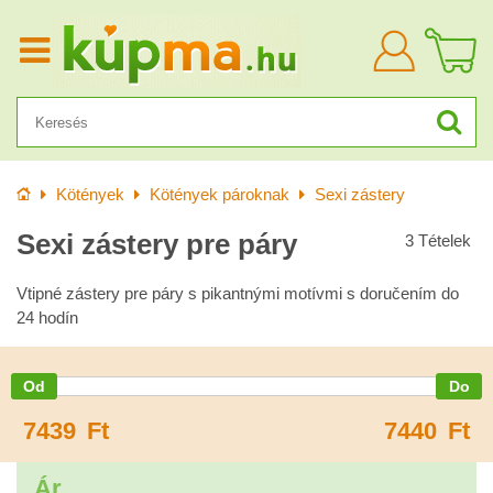
Bejelentkezn
Kezdőlap
Kötények
Kötények pároknak
Sexi zástery
Sexi zástery pre páry
3
Tételek
Vtipné zástery pre páry s pikantnými motívmi s doručením do
24 hodín
7439
Ft
7440
Ft
Ár