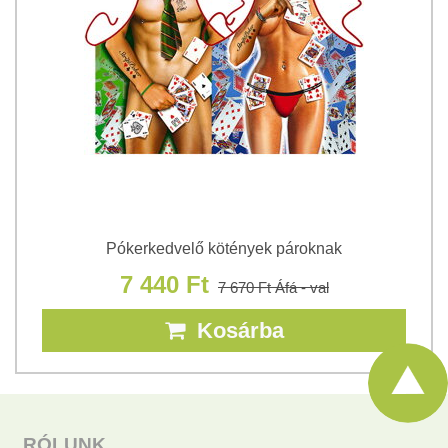
Pókerkedvelő kötények pároknak
7 440 Ft
7 670 Ft
Áfá - val
Kosárba
RÓLUNK