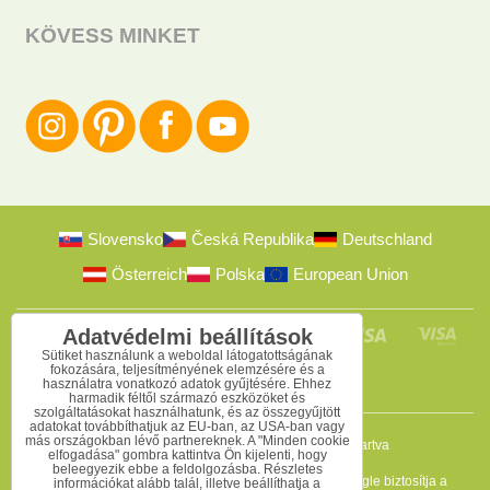
KÖVESS MINKET
Slovensko
Česká Republika
Deutschland
Österreich
Polska
European Union
Adatvédelmi beállítások
Sütiket használunk a weboldal látogatottságának
fokozására, teljesítményének elemzésére és a
használatra vonatkozó adatok gyűjtésére. Ehhez
harmadik féltől származó eszközöket és
szolgáltatásokat használhatunk, és az összegyűjtött
adatokat továbbíthatjuk az EU-ban, az USA-ban vagy
más országokban lévő partnereknek. A "Minden cookie
2009-2026 © Bomba s.r.o.
Minden jog fenntartva
elfogadása" gombra kattintva Ön kijelenti, hogy
beleegyezik ebbe a feldolgozásba. Részletes
Ez az oldal reCAPTCHA programmal védett, és a Google biztosítja a
információkat alább talál, illetve beállíthatja a