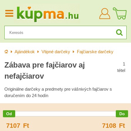
Bejelentkezn
Kezdőlap
Ajándékok
Vtipné darčeky
Fajčiarske darčeky
Zábava pre fajčiarov aj
1
tétel
nefajčiarov
Originálne darčeky a predmety pre vášnivých fajčiarov s
doručením do 24 hodín
7107
Ft
7108
Ft