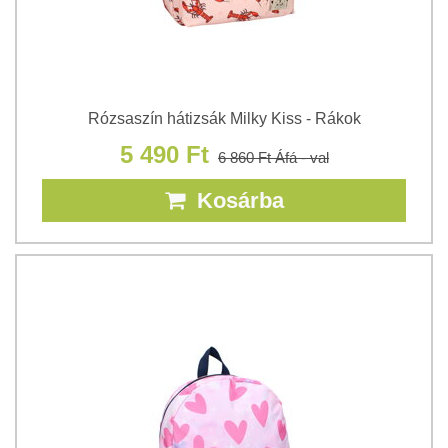
Rózsaszín hátizsák Milky Kiss - Rákok
5 490 Ft
6 860 Ft
Áfá - val
Kosárba