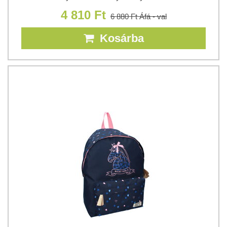
4 810 Ft
6 880 Ft
Áfá - val
Kosárba