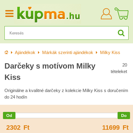
Bejelentkezn
Kezdőlap
Ajándékok
Márkák szerinti ajándékok
Milky Kiss
Darčeky s motívom Milky
20
tételeket
Kiss
Originálne a kvalitné darčeky z kolekcie Milky Kiss s doručením
do 24 hodín
2302
Ft
11699
Ft