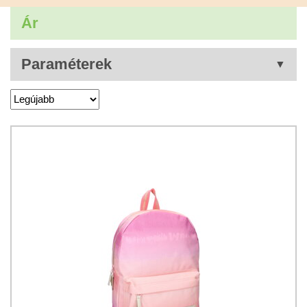
Ár
Paraméterek