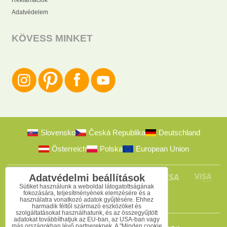
Reklamációk
Adatvédelem
KÖVESS MINKET
Slovensko
Česká Republika
Deutschland
Österreich
Polska
European Union
Adatvédelmi beállítások
Sütiket használunk a weboldal látogatottságának
fokozására, teljesítményének elemzésére és a
használatra vonatkozó adatok gyűjtésére. Ehhez
harmadik féltől származó eszközöket és
szolgáltatásokat használhatunk, és az összegyűjtött
adatokat továbbíthatjuk az EU-ban, az USA-ban vagy
más országokban lévő partnereknek. A "Minden cookie