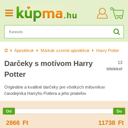
Bejelentkezn
Kezdőlap
Ajándékok
Márkák szerinti ajándékok
Harry Potter
Darčeky s motívom Harry
13
tételeket
Potter
Originálne a kvalitné darčeky pre všetkých milovníkov
čarodejníka Harryho Pottera a jeho priateľov
2866
Ft
11738
Ft