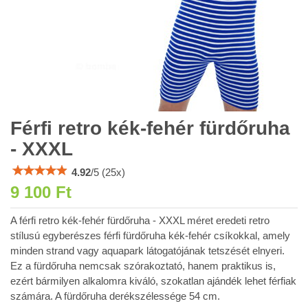
Férfi retro kék-fehér fürdőruha
- XXXL
4.92
/
5
(
25
x)
9 100 Ft
A férfi retro kék-fehér fürdőruha - XXXL méret eredeti retro
stílusú egyberészes férfi fürdőruha kék-fehér csíkokkal, amely
minden strand vagy aquapark látogatójának tetszését elnyeri.
Ez a fürdőruha nemcsak szórakoztató, hanem praktikus is,
ezért bármilyen alkalomra kiváló, szokatlan ajándék lehet férfiak
számára. A fürdőruha derékszélessége 54 cm.