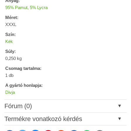
Anyag:
95% Pamut, 5% Lycra
Méret:
XXXL
Szín:
Kék
Súly:
0,250 kg
Csomag tartalma:
1 db
A gyártó honlapja:
Divja
Fórum (0)
Új hozzászólás
Termékre vonatkozó kérdés