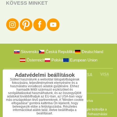
KÖVESS MINKET
Slovensko
Česká Republika
Deutschland
Österreich
Polska
European Union
Adatvédelmi beállítások
Sütiket használunk a weboldal látogatottságának
fokozására, teljesítményének elemzésére és a
használatra vonatkozó adatok gyűjtésére. Ehhez
harmadik féltől származó eszközöket és
szolgáltatásokat használhatunk, és az összegyűjtött
adatokat továbbíthatjuk az EU-ban, az USA-ban vagy
más országokban lévő partnereknek. A "Minden cookie
2009-2026 © Bomba s.r.o.
Minden jog fenntartva
elfogadása" gombra kattintva Ön kijelenti, hogy
beleegyezik ebbe a feldolgozásba. Részletes
Ez az oldal reCAPTCHA programmal védett, és a Google biztosítja a
információkat alább talál, illetve beállíthatja a
beállításait.
védelmet. Érvényesek az
Adatvédelmi szabályzat
és a
Felhasználási