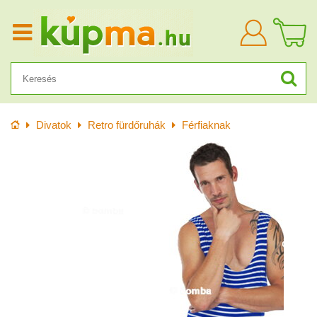
Bejelentkezn
Kezdőlap
Divatok
Retro fürdőruhák
Férfiaknak