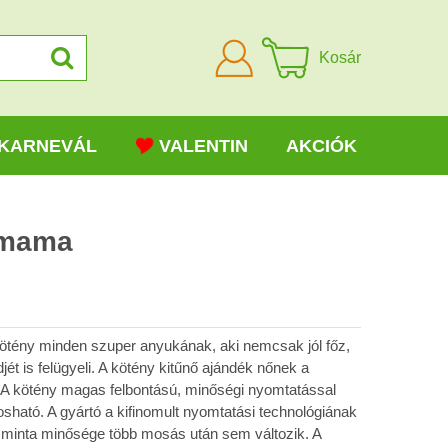
Bejelentkezni
Kosár
KARNEVÁL
VALENTIN
AKCIÓK
 mama
tény minden szuper anyukának, aki nemcsak jól főz,
ét is felügyeli. A kötény kitűnő ajándék nőnek a
 A kötény magas felbontású, minőségi nyomtatással
ható. A gyártó a kifinomult nyomtatási technológiának
 minta minősége több mosás után sem változik. A