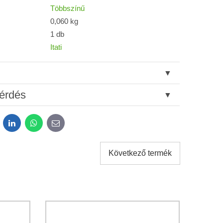
Többszínű
0,060 kg
1 db
Itati
érdés
dit
LinkedIn
WhatsApp
E-
mail
Következő termék
tok kezeléséhez a űrlap elküldése céljából.
*
atvédelem
feltételeit.
Elküldeni