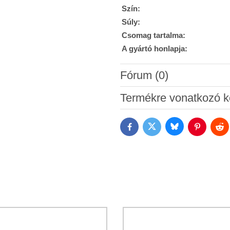
Szín:
Súly:
Csomag tartalma:
A gyártó honlapja:
Fórum (0)
Új hozzászólás
Termékre vonatkozó k
Bluesky
Twitter
Facebook
Pinterest
Red
Hozzájárulok a személyes ada
Megismertem a Bomba s.r.o.
Ad
*
(Kötelező)