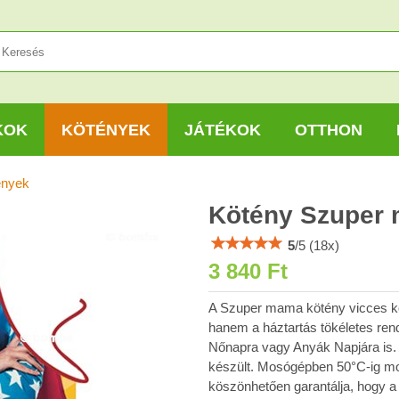
KOK
KÖTÉNYEK
JÁTÉKOK
OTTHON
ények
Kötény Szuper
5
/
5
(
18
x)
3 840 Ft
A Szuper mama kötény vicces kö
hanem a háztartás tökéletes rendj
Nőnapra vagy Anyák Napjára is.
készült. Mosógépben 50°C-ig mos
köszönhetően garantálja, hogy a