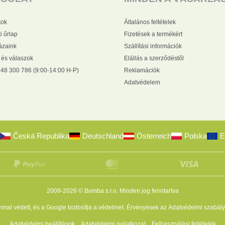
tok
Általános feltételek
i űrlap
Fizetések a termékért
zaink
Szállítási információk
 és válaszok
Elállás a szerződéstől
48 300 786 (9:00-14:00 H-P)
Reklamációk
Adatvédelem
Česká Republika
Deutschland
Österreich
Polska
E
2009-2026 © Bomba s.r.o.
Minden jog fenntartva
al védett, és a Google biztosítja a védelmet. Érvényesek az
Adatvédelmi szabály
Adatvédelmi beállítások
Adatvédelmi nyilatkozat
Felhasználási feltételek