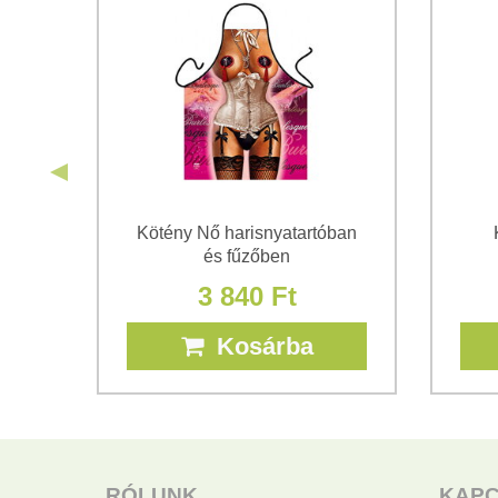
ávid
Kötény Nő harisnyatartóban
és fűzőben
3 840 Ft
Kosárba
RÓLUNK
KAP