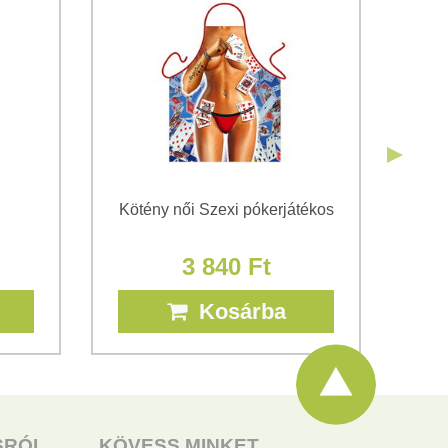
Elküldeni
Kötény női Szexi pókerjátékos
3 840 Ft
Kosárba
SRÓL
KÖVESS MINKET