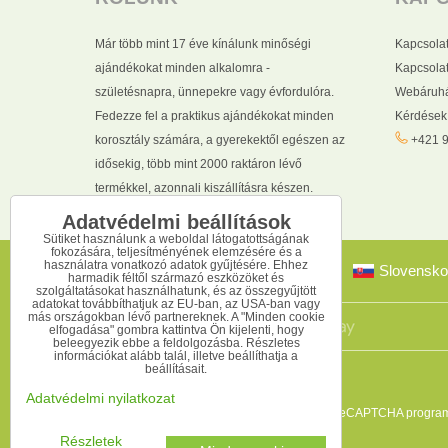
Már több mint 17 éve kínálunk minőségi
Kapcsola
ajándékokat minden alkalomra -
Kapcsolat
születésnapra, ünnepekre vagy évfordulóra.
Webáruhá
Fedezze fel a praktikus ajándékokat minden
Kérdések
korosztály számára, a gyerekektől egészen az
+421 9
idősekig, több mint 2000 raktáron lévő
termékkel, azonnali kiszállításra készen.
Adatvédelmi beállítások
Sütiket használunk a weboldal látogatottságának
fokozására, teljesítményének elemzésére és a
használatra vonatkozó adatok gyűjtésére. Ehhez
Slovensko
harmadik féltől származó eszközöket és
szolgáltatásokat használhatunk, és az összegyűjtött
adatokat továbbíthatjuk az EU-ban, az USA-ban vagy
más országokban lévő partnereknek. A "Minden cookie
elfogadása" gombra kattintva Ön kijelenti, hogy
beleegyezik ebbe a feldolgozásba. Részletes
információkat alább talál, illetve beállíthatja a
beállításait.
Adatvédelmi nyilatkozat
Ez az oldal reCAPTCHA programm
Részletek