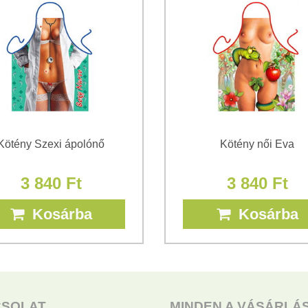
*
(Kötelező)
Kötény Szexi ápolónő
Kötény női Eva
3 840 Ft
3 840 Ft
Kosárba
Kosárba
CSOLAT
MINDEN A VÁSÁRLÁ