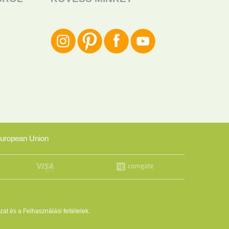
uropean Union
zat
és a
Felhasználási feltételek
.