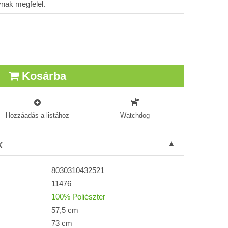
nak megfelel.
Kosárba
Hozzáadás a listához
Watchdog
k
8030310432521
11476
100% Poliészter
57,5 cm
73 cm