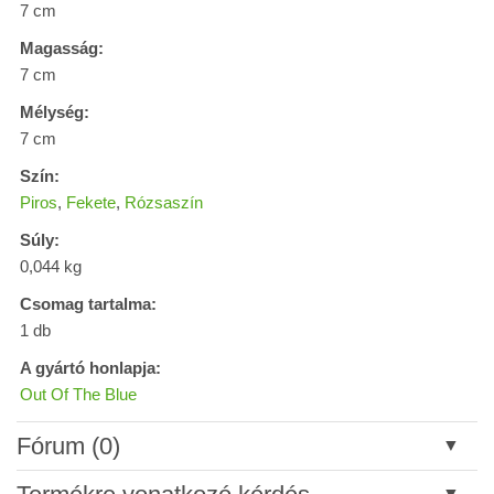
7 cm
Magasság:
7 cm
Mélység:
7 cm
Szín:
Piros
,
Fekete
,
Rózsaszín
Súly:
0,044 kg
Csomag tartalma:
1 db
A gyártó honlapja:
Out Of The Blue
Fórum (0)
Új hozzászólás