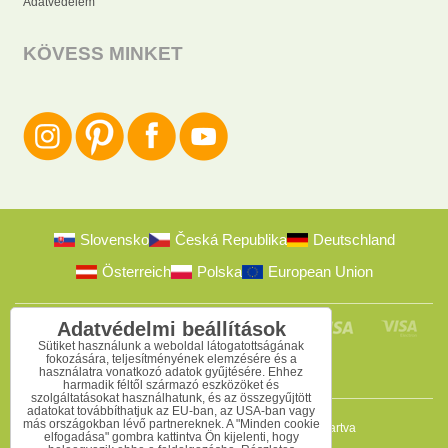
Adatvédelem
KÖVESS MINKET
Slovensko
Česká Republika
Deutschland
Österreich
Polska
European Union
Adatvédelmi beállítások
Sütiket használunk a weboldal látogatottságának
fokozására, teljesítményének elemzésére és a
használatra vonatkozó adatok gyűjtésére. Ehhez
harmadik féltől származó eszközöket és
szolgáltatásokat használhatunk, és az összegyűjtött
adatokat továbbíthatjuk az EU-ban, az USA-ban vagy
más országokban lévő partnereknek. A "Minden cookie
2009-2026 © Bomba s.r.o.
Minden jog fenntartva
elfogadása" gombra kattintva Ön kijelenti, hogy