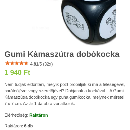
Gumi Kámaszútra dobókocka
4.81
/
5
(
32
x)
1 940 Ft
Nem tudják eldönteni, melyik pózt próbálják ki ma a feleségével,
barátnőjével vagy szeretőjével? Dobjanak a kockával... A Gumi
Kámaszútra dobókocka egy puha gumikocka, melynek méretei
7 x 7 cm. Az ár 1 darabra vonatkozik.
Elérhetőség:
Raktáron
Raktáron:
6
db