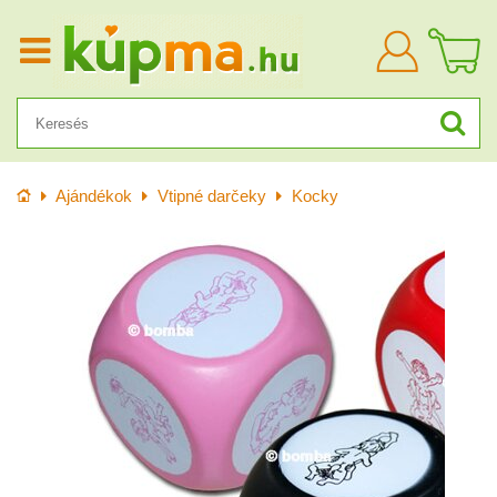
Bejelentkezn
Kezdőlap
Ajándékok
Vtipné darčeky
Kocky