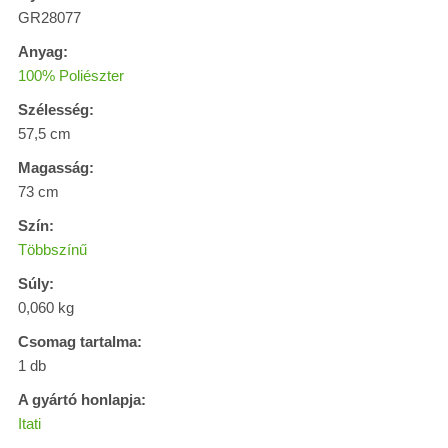
GR28077
Anyag:
100% Poliészter
Szélesség:
57,5 cm
Magasság:
73 cm
Szín:
Többszínű
Súly:
0,060 kg
Csomag tartalma:
1 db
A gyártó honlapja:
Itati