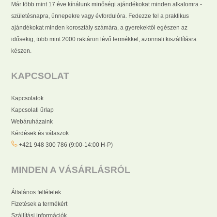
Már több mint 17 éve kínálunk minőségi ajándékokat minden alkalomra -
születésnapra, ünnepekre vagy évfordulóra. Fedezze fel a praktikus
ajándékokat minden korosztály számára, a gyerekektől egészen az
idősekig, több mint 2000 raktáron lévő termékkel, azonnali kiszállításra
készen.
KAPCSOLAT
Kapcsolatok
Kapcsolati űrlap
Webáruházaink
Kérdések és válaszok
+421 948 300 786 (9:00-14:00 H-P)
MINDEN A VÁSÁRLÁSRÓL
Általános feltételek
Fizetések a termékért
Szállítási információk