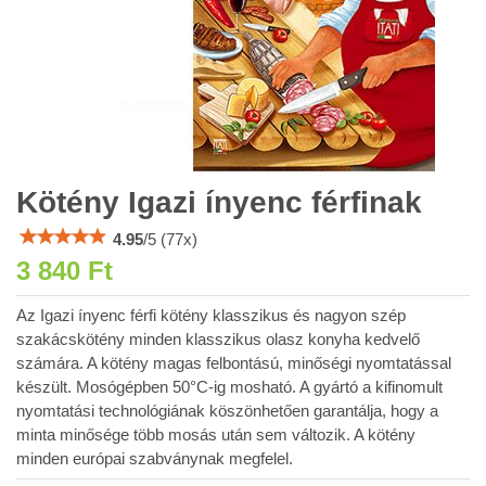
Kötény Igazi ínyenc férfinak
4.95
/
5
(
77
x)
3 840 Ft
Az Igazi ínyenc férfi kötény klasszikus és nagyon szép
szakácskötény minden klasszikus olasz konyha kedvelő
számára. A kötény magas felbontású, minőségi nyomtatással
készült. Mosógépben 50°C-ig mosható. A gyártó a kifinomult
nyomtatási technológiának köszönhetően garantálja, hogy a
minta minősége több mosás után sem változik. A kötény
minden európai szabványnak megfelel.