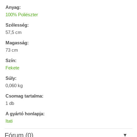
Anyag:
100% Poliészter
Szélesség:
57,5 cm
Magasság:
73 cm
Szín:
Fekete
Súly:
0,060 kg
Csomag tartalma:
1 db
A gyártó honlapja:
Itati
Fórum (0)