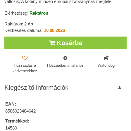
változik. A kötény minden európai szabványnak megfelel.
Elérhetőség:
Raktáron
Raktáron:
2
db
Kézbesítés dátuma:
10.08.2026
Kosárba
Hozzáadás a
Hozzáadás a listához
Watchdog
kedvencekhez
Kiegészítő információk
EAN:
8586023484642
Termékkód:
14580