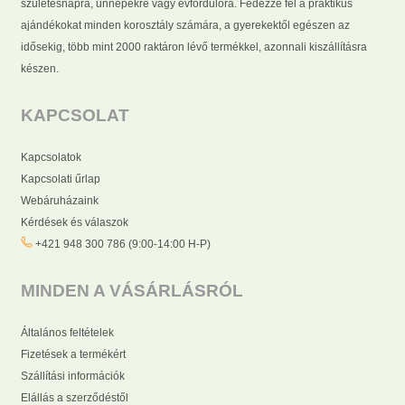
születésnapra, ünnepekre vagy évfordulóra. Fedezze fel a praktikus
ajándékokat minden korosztály számára, a gyerekektől egészen az
idősekig, több mint 2000 raktáron lévő termékkel, azonnali kiszállításra
készen.
KAPCSOLAT
Kapcsolatok
Kapcsolati űrlap
Webáruházaink
Kérdések és válaszok
+421 948 300 786 (9:00-14:00 H-P)
MINDEN A VÁSÁRLÁSRÓL
Általános feltételek
Fizetések a termékért
Szállítási információk
Elállás a szerződéstől