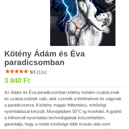
Kötény Ádám és Éva
paradicsomban
5
/
5
(
12
x)
3 840 Ft
Az Ádám és Éva paradicsomban kötény minden szakácsnak
és szakácsnőnek való, akik szeretik a történelmet és vágynak
a paradicsomra. A kötény magas felbontású, minőségi
nyomtatással készült. Mosógépben 50°C-ig mosható. A gyártó
a kifinomult nyomtatási technológiának köszönhetően
garantálja, hogy a minta minősége több mosás után sem