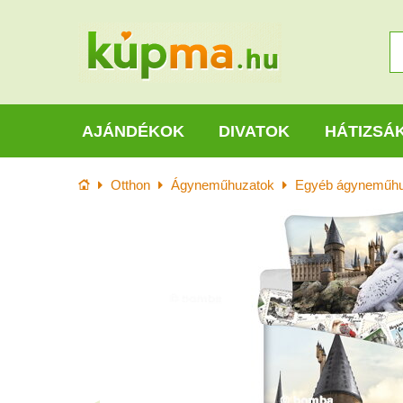
AJÁNDÉKOK
DIVATOK
HÁTIZSÁ
Kezdőlap
Otthon
Ágyneműhuzatok
Egyéb ágyneműhu