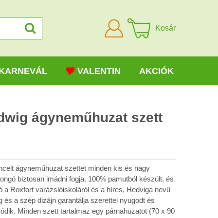
Bejelentkezni
Kosár
KARNEVÁL
VALENTIN
AKCIÓK
edwig ágyneműhuzat szett
cencelt ágyneműhuzat szettet minden kis és nagy
jongó biztosan imádni fogja. 100% pamutból készült, és
ó a Roxfort varázslóiskoláról és a híres, Hedviga nevű
g és a szép dizájn garantálja szerettei nyugodt és
ódik. Minden szett tartalmaz egy párnahuzatot (70 x 90