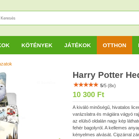
KOK
KÖTÉNYEK
JÁTÉKOK
OTTHON
zatok
Harry Potter H
5
/
5
(
8
x)
10 300 Ft
A kiváló minőségű, hivatalos li
varázslatra és mágiára vágyó ra
az elülső oldalán nagy kép láthat
fehér bagolyról. A kellemes anya
kényelmes alvását. Cipzárral zár