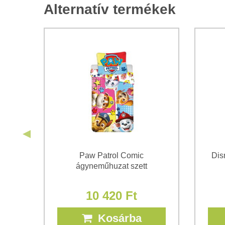
Alternatív termékek
gós
Paw Patrol Comic
Dis
ágyneműhuzat szett
10 420 Ft
Kosárba