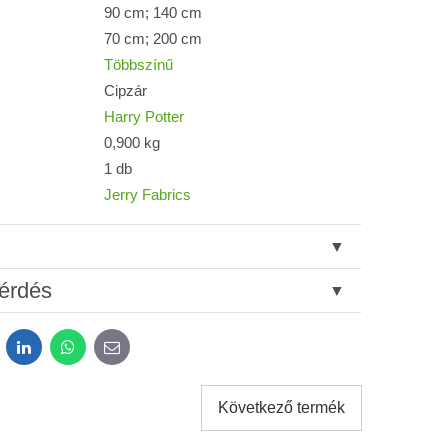
90 cm; 140 cm
70 cm; 200 cm
Többszínű
Cipzár
Harry Potter
0,900 kg
1 db
Jerry Fabrics
érdés
dit
LinkedIn
WhatsApp
E-
mail
Következő termék