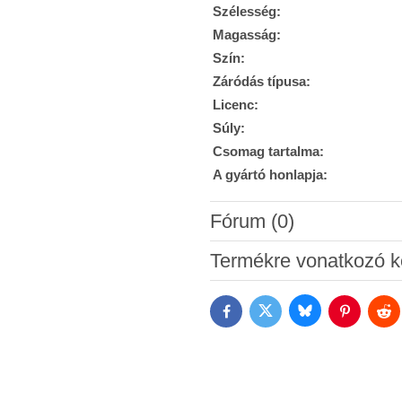
Szélesség:
Magasság:
Szín:
Záródás típusa:
Licenc:
Súly:
Csomag tartalma:
A gyártó honlapja:
Fórum (0)
Új hozzászólás
Termékre vonatkozó k
Bluesky
Twitter
Facebook
Pinterest
Red