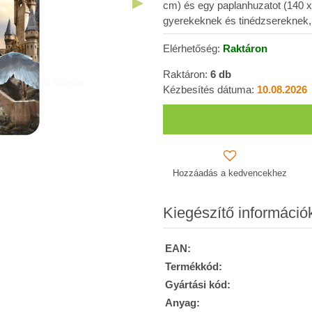
cm) és egy paplanhuzatot (140 
gyerekeknek és tinédzsereknek,
Elérhetőség:
Raktáron
Raktáron:
6
db
Kézbesítés dátuma:
10.08.2026
Hozzáadás a kedvencekhez
Kiegészítő információ
EAN:
Termékkód:
Gyártási kód:
Anyag: