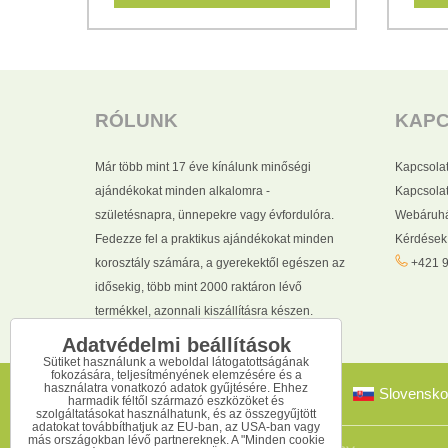
RÓLUNK
KAP
Már több mint 17 éve kínálunk minőségi
Kapcsola
ajándékokat minden alkalomra -
Kapcsolat
születésnapra, ünnepekre vagy évfordulóra.
Webáruhá
Fedezze fel a praktikus ajándékokat minden
Kérdések
korosztály számára, a gyerekektől egészen az
+421 9
idősekig, több mint 2000 raktáron lévő
termékkel, azonnali kiszállításra készen.
Adatvédelmi beállítások
Sütiket használunk a weboldal látogatottságának
fokozására, teljesítményének elemzésére és a
használatra vonatkozó adatok gyűjtésére. Ehhez
Slovensko
harmadik féltől származó eszközöket és
szolgáltatásokat használhatunk, és az összegyűjtött
adatokat továbbíthatjuk az EU-ban, az USA-ban vagy
más országokban lévő partnereknek. A "Minden cookie