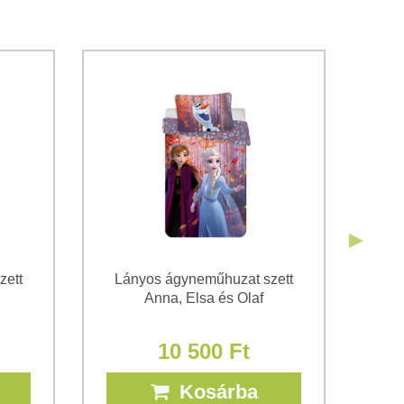
tok kezeléséhez a űrlap elküldése céljából.
*
atvédelem
feltételeit.
Elküldeni
Elküldeni
zett
Lányos ágyneműhuzat szett
Anna, Elsa és Olaf
10 500 Ft
Kosárba