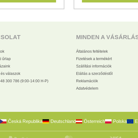
CSOLAT
MINDEN A VÁSÁRLÁ
tok
Általános feltételek
i űrlap
Fizetések a termékért
zaink
Szállítási információk
 és válaszok
Elállás a szerződéstől
48 300 786 (9:00-14:00 H-P)
Reklamációk
Adatvédelem
Česká Republika
Deutschland
Österreich
Polska
E