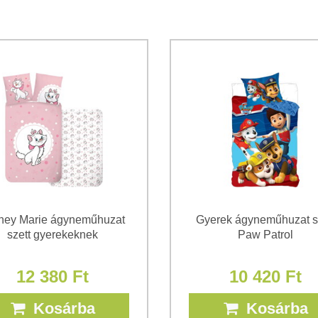
Hozzájárulok a személyes ada
Megismertem a Bomba s.r.o.
Ad
*
(Kötelező)
*
(Kötelező)
ney Marie ágyneműhuzat
Gyerek ágyneműhuzat s
szett gyerekeknek
Paw Patrol
12 380 Ft
10 420 Ft
Kosárba
Kosárba