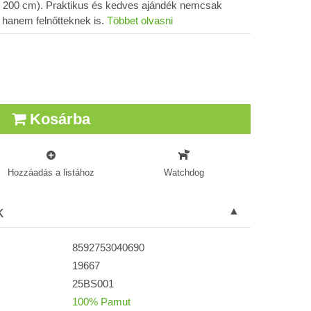
x 200 cm). Praktikus és kedves ajándék nemcsak
 hanem felnőtteknek is.
Többet olvasni
Kosárba
Hozzáadás a listához
Watchdog
k
8592753040690
19667
25BS001
100% Pamut