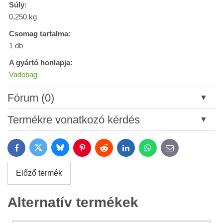
Súly:
0,250 kg
Csomag tartalma:
1 db
A gyártó honlapja:
Vadobag
Fórum (0)
Új hozzászólás
Termékre vonatkozó kérdés
Cím:
Bluesky
Twitter
Facebook
Pinterest
Reddit
LinkedIn
WhatsApp
E-
mail
*
Név:
Előző termék
*
Név:
*
Alternatív termékek
Az Ön email címe:
*
Megjegyzés: