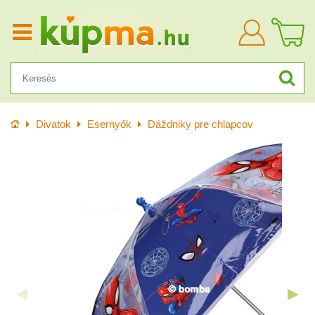
Bejelentkezn
Kezdőlap
Divatok
Esernyők
Dáždniky pre chlapcov