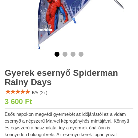
Gyerek esernyő Spiderman
Rainy Days
5
/
5
(
2
x)
3 600 Ft
Esős napokon megvédi gyermekét az időjárástól ez a vidám
esernyő a népszerű Marvel képregényhős mintájával. Könnyű
és egyszerű a használata, így a gyermek önállóan is
könnyedén boldogul vele. Az esernyő kerek fogantyúval