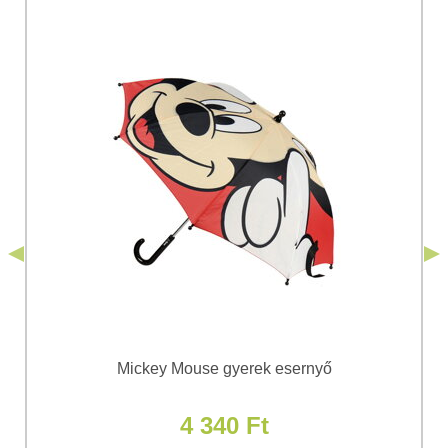
A termékkel kapcsolatos kérdése:
Hozzájárulok a személyes adatok kezeléséhez a űrlap
elküldése céljából. Megismertem a Bomba
*
s.r.o.
Adatvédelem
feltételeit.
*
(Kötelező)
*
(Kötelező)
Elküldeni
Elküldeni
Mickey Mouse gyerek esernyő
4 340 Ft