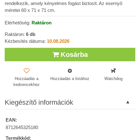
rendelkezik, amely kényelmes fogást biztosít. Az esernyő
méretei 60 x 71 x 71 cm.
Elérhetőség:
Raktáron
Raktáron:
6
db
Kézbesítés dátuma:
10.08.2026
Kosárba
Hozzáadás a
Hozzáadás a listához
Watchdog
kedvencekhez
Kiegészítő információk
EAN:
8712645325180
Termékkód: