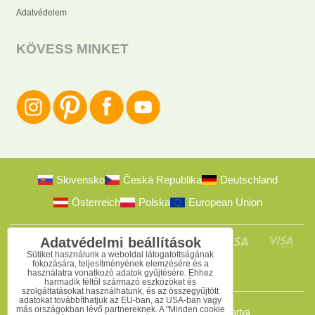
Adatvédelem
KÖVESS MINKET
Slovensko
Česká Republika
Deutschland
Österreich
Polska
European Union
Adatvédelmi beállítások
Sütiket használunk a weboldal látogatottságának
fokozására, teljesítményének elemzésére és a
használatra vonatkozó adatok gyűjtésére. Ehhez
harmadik féltől származó eszközöket és
szolgáltatásokat használhatunk, és az összegyűjtött
adatokat továbbíthatjuk az EU-ban, az USA-ban vagy
más országokban lévő partnereknek. A "Minden cookie
2009-2026 © Bomba s.r.o.
Minden jog fenntartva