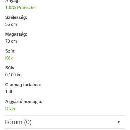
Anyag:
100% Poliészter
Szélesség:
56 cm
Magasság:
73 cm
Szín:
Kék
Súly:
0,100 kg
Csomag tartalma:
1 db
A gyártó honlapja:
Divja
Fórum (0)