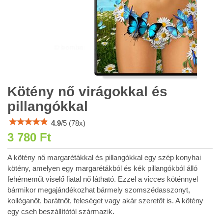
Kötény nő virágokkal és
pillangókkal
4.9
/
5
(
78
x)
3 780 Ft
A kötény nő margarétákkal és pillangókkal egy szép konyhai
kötény, amelyen egy margarétákból és kék pillangókból álló
fehérneműt viselő fiatal nő látható. Ezzel a vicces köténnyel
bármikor megajándékozhat bármely szomszédasszonyt,
kolléganőt, barátnőt, feleséget vagy akár szeretőt is. A kötény
egy cseh beszállítótól származik.