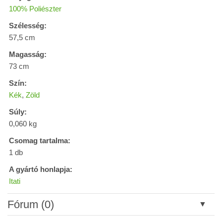
100% Poliészter
Szélesség:
57,5 cm
Magasság:
73 cm
Szín:
Kék
,
Zöld
Súly:
0,060 kg
Csomag tartalma:
1 db
A gyártó honlapja:
Itati
Fórum (0)