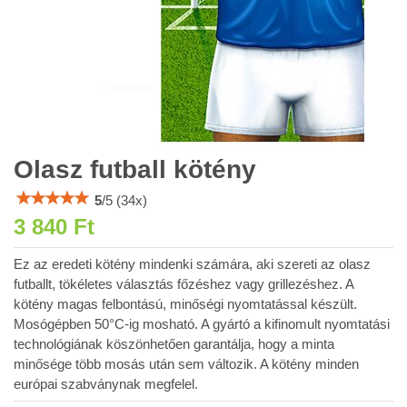
Olasz futball kötény
5
/
5
(
34
x)
3 840 Ft
Ez az eredeti kötény mindenki számára, aki szereti az olasz
futballt, tökéletes választás főzéshez vagy grillezéshez. A
kötény magas felbontású, minőségi nyomtatással készült.
Mosógépben 50°C-ig mosható. A gyártó a kifinomult nyomtatási
technológiának köszönhetően garantálja, hogy a minta
minősége több mosás után sem változik. A kötény minden
európai szabványnak megfelel.