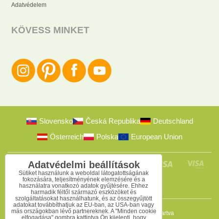
Adatvédelem
KÖVESS MINKET
Slovensko
Česká Republika
Deutschland
Österreich
Polska
European Union
Adatvédelmi beállítások
Sütiket használunk a weboldal látogatottságának
fokozására, teljesítményének elemzésére és a
használatra vonatkozó adatok gyűjtésére. Ehhez
harmadik féltől származó eszközöket és
szolgáltatásokat használhatunk, és az összegyűjtött
adatokat továbbíthatjuk az EU-ban, az USA-ban vagy
más országokban lévő partnereknek. A "Minden cookie
2009-2026 © Bomba s.r.o.
Minden jog fenntartva
elfogadása" gombra kattintva Ön kijelenti, hogy