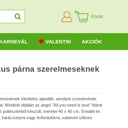
Bejelentkezni
Kosár
KARNEVÁL
VALENTIN
AKCIÓK
kus párna szerelmeseknek
elmeseknek tökéletes ajándék, amelyet szerelmének
 Mindkét oldalán az angol "All you need is love" felirat
% poliészterből készült, méretei 40 x 40 cm. Eredeti és
, karácsonyra vagy évfordulókra, valamint ízléses