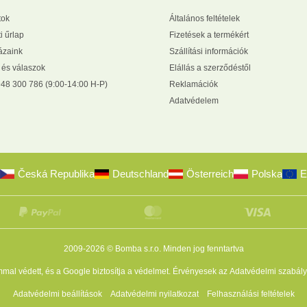
tok
Általános feltételek
i űrlap
Fizetések a termékért
zaink
Szállítási információk
 és válaszok
Elállás a szerződéstől
48 300 786 (9:00-14:00 H-P)
Reklamációk
Adatvédelem
Česká Republika
Deutschland
Österreich
Polska
E
2009-2026 © Bomba s.r.o.
Minden jog fenntartva
al védett, és a Google biztosítja a védelmet. Érvényesek az
Adatvédelmi szabály
Adatvédelmi beállítások
Adatvédelmi nyilatkozat
Felhasználási feltételek