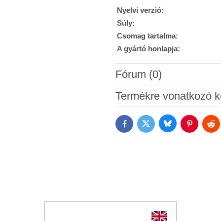
Nyelvi verzió:
Súly:
Csomag tartalma:
A gyártó honlapja:
Fórum (0)
Új hozzászólás
Termékre vonatkozó k
Bluesky
Twitter
Facebook
Pinterest
Red
Hozzájárulok a személyes ada
Megismertem a Bomba s.r.o.
Ad
*