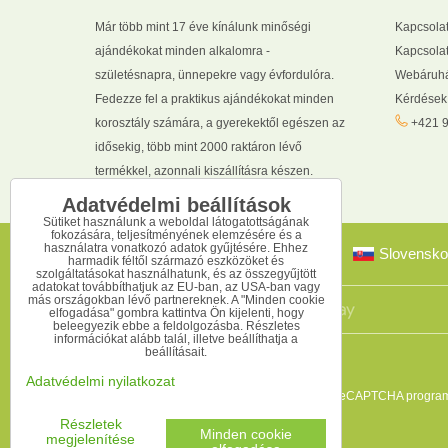
Már több mint 17 éve kínálunk minőségi
Kapcsola
ajándékokat minden alkalomra -
Kapcsolat
születésnapra, ünnepekre vagy évfordulóra.
Webáruhá
Fedezze fel a praktikus ajándékokat minden
Kérdések
korosztály számára, a gyerekektől egészen az
+421 9
idősekig, több mint 2000 raktáron lévő
termékkel, azonnali kiszállításra készen.
Adatvédelmi beállítások
Sütiket használunk a weboldal látogatottságának
fokozására, teljesítményének elemzésére és a
használatra vonatkozó adatok gyűjtésére. Ehhez
Slovensko
harmadik féltől származó eszközöket és
szolgáltatásokat használhatunk, és az összegyűjtött
adatokat továbbíthatjuk az EU-ban, az USA-ban vagy
más országokban lévő partnereknek. A "Minden cookie
elfogadása" gombra kattintva Ön kijelenti, hogy
beleegyezik ebbe a feldolgozásba. Részletes
információkat alább talál, illetve beállíthatja a
beállításait.
Adatvédelmi nyilatkozat
Ez az oldal reCAPTCHA programm
Részletek
Minden cookie
megjelenítése