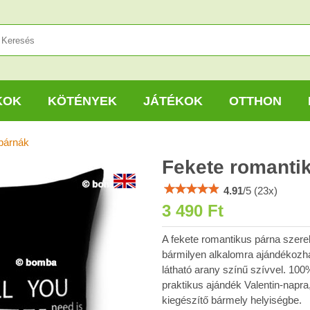
KOK
KÖTÉNYEK
JÁTÉKOK
OTTHON
párnák
Fekete romanti
4.91
/
5
(
23
x)
3 490 Ft
A fekete romantikus párna szer
bármilyen alkalomra ajándékozhat.
látható arany színű szívvel. 100
praktikus ajándék Valentin-napra
kiegészítő bármely helyiségbe.