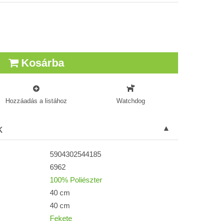
Kosárba
Hozzáadás a listához
Watchdog
k
5904302544185
6962
100% Poliészter
40 cm
40 cm
Fekete