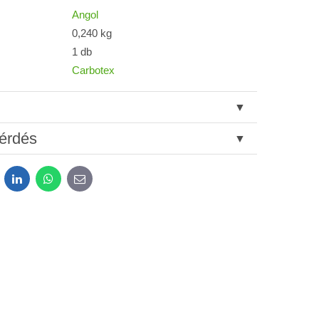
Angol
0,240 kg
1 db
Carbotex
érdés
dit
LinkedIn
WhatsApp
E-
mail
tok kezeléséhez a űrlap elküldése céljából.
*
atvédelem
feltételeit.