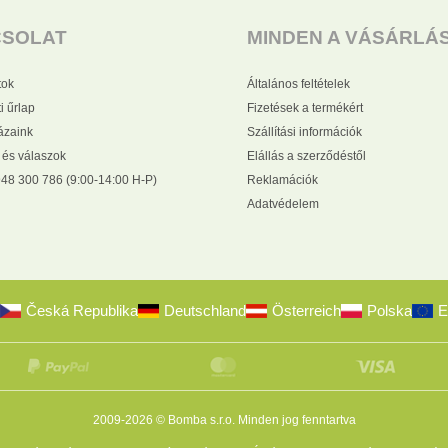
CSOLAT
MINDEN A VÁSÁRLÁ
tok
Általános feltételek
i űrlap
Fizetések a termékért
zaink
Szállítási információk
 és válaszok
Elállás a szerződéstől
48 300 786 (9:00-14:00 H-P)
Reklamációk
Adatvédelem
Česká Republika
Deutschland
Österreich
Polska
E
2009-2026 © Bomba s.r.o.
Minden jog fenntartva