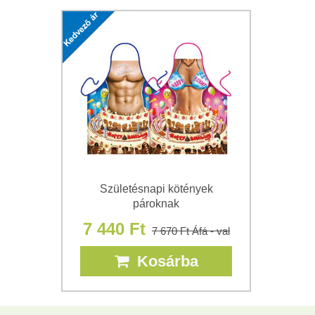
Születésnapi kötények
pároknak
7 440 Ft
7 670 Ft
Áfá - val
Kosárba