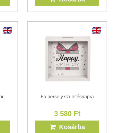
pi
Fa persely születésnapra
3 580 Ft
Kosárba