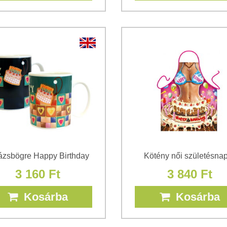
ázsbögre Happy Birthday
Kötény női születésna
3 160 Ft
3 840 Ft
Kosárba
Kosárba