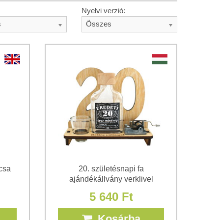
Nyelvi verzió:
s
Összes
csa
20. születésnapi fa
ajándékállvány verklivel
5 640 Ft
Kosárba