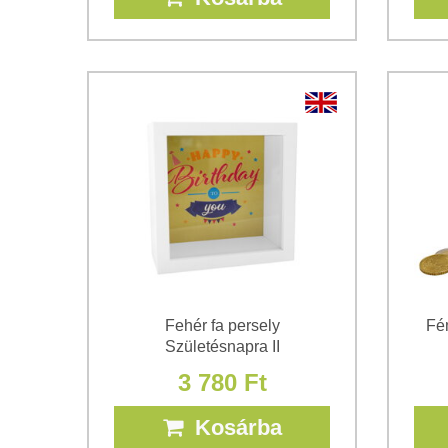
Fehér fa persely
Fé
Születésnapra II
3 780 Ft
Kosárba