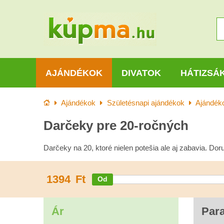
AJÁNDÉKOK
DIVATOK
HÁTIZSÁ
Kezdőlap
Ajándékok
Születésnapi ajándékok
Ajándéko
Darčeky pre 20-ročných
Darčeky na 20, ktoré nielen potešia ale aj zabavia. Dor
1394
Ft
Ár
Par