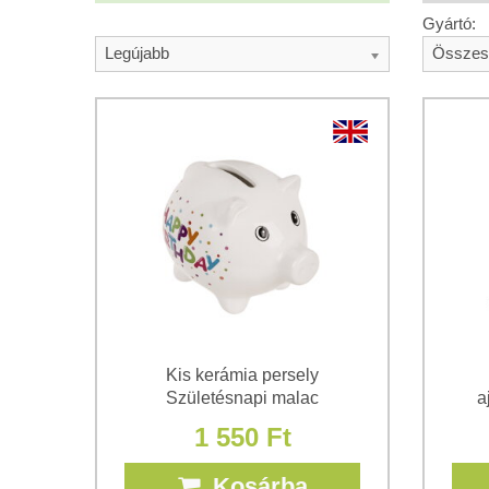
Gyártó:
Legújabb
Összes
Kis kerámia persely
Születésnapi malac
a
1 550 Ft
Kosárba