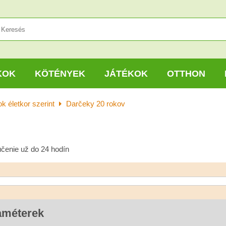
KOK
KÖTÉNYEK
JÁTÉKOK
OTTHON
k életkor szerint
Darčeky 20 rokov
učenie už do 24 hodín
améterek