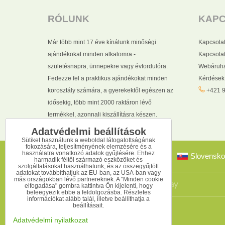
RÓLUNK
KAP
Már több mint 17 éve kínálunk minőségi
Kapcsola
ajándékokat minden alkalomra -
Kapcsolat
születésnapra, ünnepekre vagy évfordulóra.
Webáruhá
Fedezze fel a praktikus ajándékokat minden
Kérdések
korosztály számára, a gyerekektől egészen az
+421 9
idősekig, több mint 2000 raktáron lévő
termékkel, azonnali kiszállításra készen.
Adatvédelmi beállítások
Sütiket használunk a weboldal látogatottságának
fokozására, teljesítményének elemzésére és a
használatra vonatkozó adatok gyűjtésére. Ehhez
Slovensko
harmadik féltől származó eszközöket és
szolgáltatásokat használhatunk, és az összegyűjtött
adatokat továbbíthatjuk az EU-ban, az USA-ban vagy
más országokban lévő partnereknek. A "Minden cookie
elfogadása" gombra kattintva Ön kijelenti, hogy
beleegyezik ebbe a feldolgozásba. Részletes
információkat alább talál, illetve beállíthatja a
beállításait.
Adatvédelmi nyilatkozat