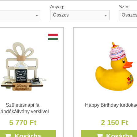
Anyag:
Szín:
Összes
Össze
Születésnapi fa
Happy Birthday fürdőka
jándékállvány verklivel
5 770 Ft
2 150 Ft
Kosárba
Kosárba