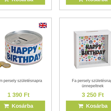
m persely születésnapra
Fa persely születésna
ünnepeltnek
1 390 Ft
3 250 Ft
Kosárba
Kosárba