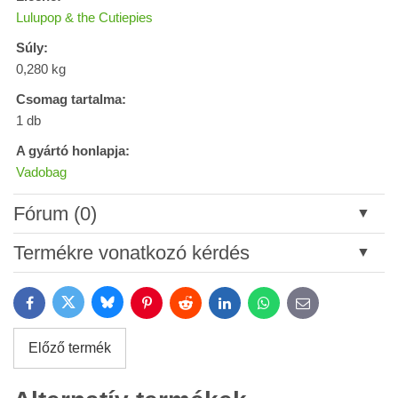
Lulupop & the Cutiepies
Súly:
0,280 kg
Csomag tartalma:
1 db
A gyártó honlapja:
Vadobag
Fórum (0)
Új hozzászólás
Termékre vonatkozó kérdés
Cím:
Bluesky
Twitter
Facebook
Pinterest
Reddit
LinkedIn
WhatsApp
E-
mail
*
Név:
Előző termék
*
Név:
*
Az Ön email címe: