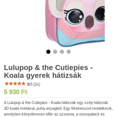
Lulupop & the Cutiepies -
Koala gyerek hátizsák
5
/
5
(
2
x)
5 930 Ft
A Lulupop & the Cutiepies - Koala hátizsák egy szép hátizsák
3D koala mintával, puha anyagból. Egy főrekesszel rendelkezik,
amelyben kényelmesen elfér az uzsonna, a vizespalack és