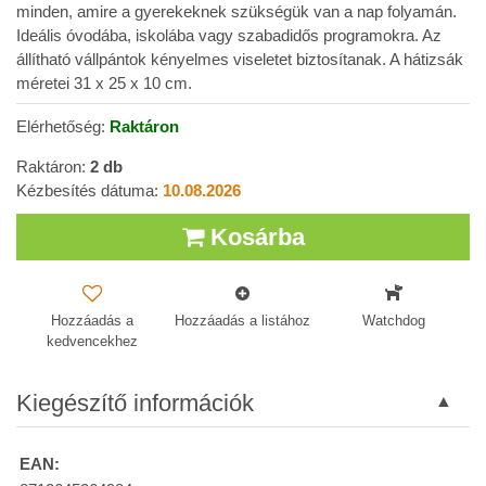
minden, amire a gyerekeknek szükségük van a nap folyamán.
Ideális óvodába, iskolába vagy szabadidős programokra. Az
állítható vállpántok kényelmes viseletet biztosítanak. A hátizsák
méretei 31 x 25 x 10 cm.
Elérhetőség:
Raktáron
Raktáron:
2
db
Kézbesítés dátuma:
10.08.2026
Kosárba
Hozzáadás a
Hozzáadás a listához
Watchdog
kedvencekhez
Kiegészítő információk
EAN: