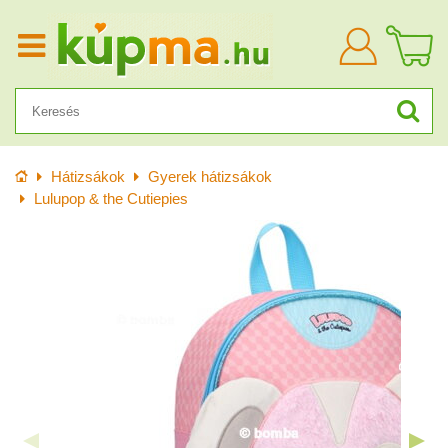
Bejelentkezn
Kezdőlap
Hátizsákok
Gyerek hátizsákok
Lulupop & the Cutiepies