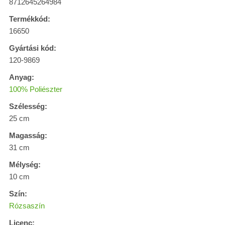
8712645264984
Termékkód:
16650
Gyártási kód:
120-9869
Anyag:
100% Poliészter
Szélesség:
25 cm
Magasság:
31 cm
Mélység:
10 cm
Szín:
Rózsaszín
Licenc: