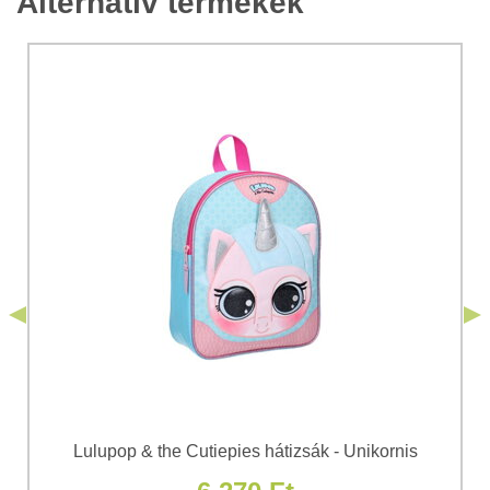
Alternatív termékek
*
Megjegyzés:
A termékkel kapcsolatos kérdése:
Hozzájárulok a személyes adatok kezeléséhez a űrlap
elküldése céljából. Megismertem a Bomba
*
s.r.o.
Adatvédelem
feltételeit.
*
(Kötelező)
*
(Kötelező)
Elküldeni
Elküldeni
Lulupop & the Cutiepies hátizsák - Unikornis