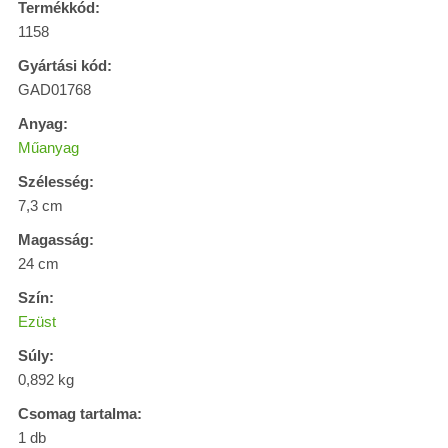
Termékkód:
1158
Gyártási kód:
GAD01768
Anyag:
Műanyag
Szélesség:
7,3 cm
Magasság:
24 cm
Szín:
Ezüst
Súly:
0,892 kg
Csomag tartalma:
1 db