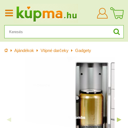
Bejelentkezn
Kezdőlap
Ajándékok
Vtipné darčeky
Gadgety