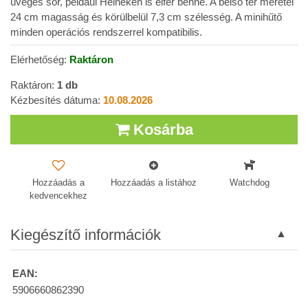
üveges sör, például Heineken is elfér benne. A belső tér méretei
24 cm magasság és körülbelül 7,3 cm szélesség. A minihűtő
minden operációs rendszerrel kompatibilis.
Elérhetőség:
Raktáron
Raktáron:
1
db
Kézbesítés dátuma:
10.08.2026
Kosárba
Hozzáadás a
Hozzáadás a listához
Watchdog
kedvencekhez
Kiegészítő információk
EAN:
5906660862390