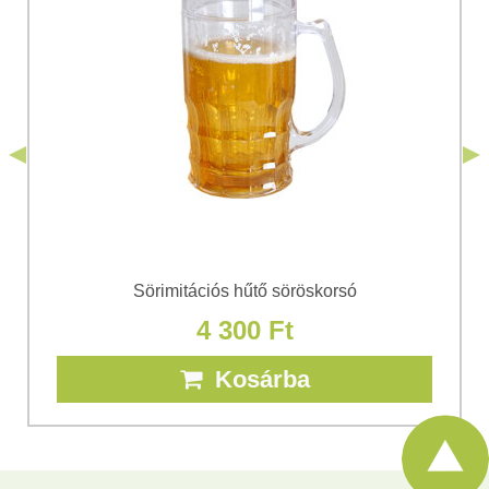
Hozzájárulok a személyes adatok kezeléséhez a űrlap
elküldése céljából. Megismertem a Bomba
*
s.r.o.
Adatvédelem
feltételeit.
*
(Kötelező)
*
(Kötelező)
Elküldeni
Elküldeni
Sörimitációs hűtő söröskorsó
4 300 Ft
Kosárba