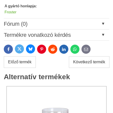
A gyártó honlapja:
Froster
Fórum (0)
Új hozzászólás
Termékre vonatkozó kérdés
Cím:
Bluesky
Twitter
Facebook
Pinterest
Reddit
LinkedIn
WhatsApp
E-
mail
*
Név:
Előző termék
Következő termék
*
Név:
*
Alternatív termékek
Az Ön email címe:
*
Megjegyzés:
A termékkel kapcsolatos kérdése: