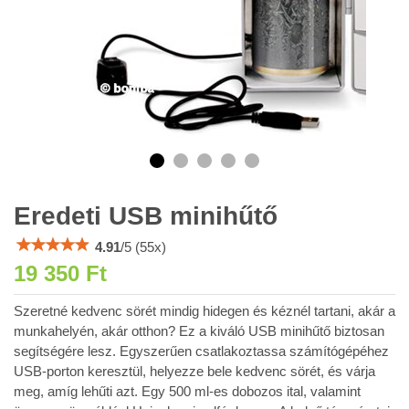
Eredeti USB minihűtő
4.91
/
5
(
55
x)
19 350 Ft
Szeretné kedvenc sörét mindig hidegen és kéznél tartani, akár a
munkahelyén, akár otthon? Ez a kiváló USB minihűtő biztosan
segítségére lesz. Egyszerűen csatlakoztassa számítógépéhez
USB-porton keresztül, helyezze bele kedvenc sörét, és várja
meg, amíg lehűti azt. Egy 500 ml-es dobozos ital, valamint