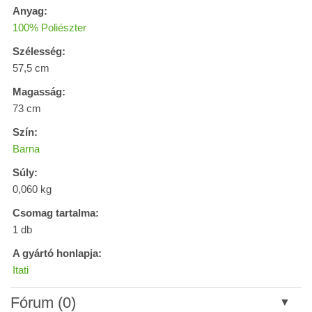
Anyag:
100% Poliészter
Szélesség:
57,5 cm
Magasság:
73 cm
Szín:
Barna
Súly:
0,060 kg
Csomag tartalma:
1 db
A gyártó honlapja:
Itati
Fórum (0)