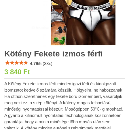
Kötény Fekete izmos férfi
4.79
/
5
(
33
x)
3 840 Ft
A Kötény Fekete izmos férfi minden igazi férfi és kidolgozott
izomzatot kedvelő számára készült. Hölgyeim, ne habozzanak!
Ha otthon szeretnének egy fekete bőrű izomembert, vásárolják
meg neki ezt a szép kötényt. A kötény magas felbontású,
minőségi nyomtatással készült. Mosógépben 50°C-ig mosható.
A gyártó a kifinomult nyomtatási technológiának köszönhetően
garantálja, hogy a minta minősége több mosás után sem
változik. A kötény minden európai szabványnak megfelel.