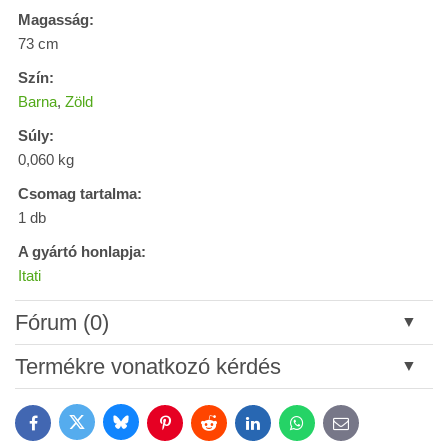
Magasság:
73 cm
Szín:
Barna
,
Zöld
Súly:
0,060 kg
Csomag tartalma:
1 db
A gyártó honlapja:
Itati
Fórum (0)
Új hozzászólás
Termékre vonatkozó kérdés
Cím:
Bluesky
Twitter
Facebook
Pinterest
Reddit
LinkedIn
WhatsApp
E-
mail