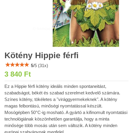
Kötény Hippie férfi
5
/
5
(
31
x)
3 840 Ft
Ez a Hippie férfi kötény ideális minden spontaneitást,
szabadságot, békét és szabad szerelmet kedvelő számára.
Színes kötény, tökéletes a "virággyermekeknek". A kötény
magas felbontású, minőségi nyomtatással készült.
Mosógépben 50°C-ig mosható. A gyártó a kifinomult nyomtatási
technológiának köszönhetően garantálja, hogy a minta
minősége több mosás után sem változik. A kötény minden
európai szabványnak megfelel.