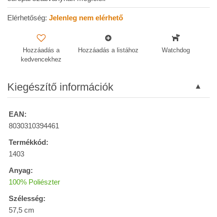
Elérhetőség:
Jelenleg nem elérhető
Hozzáadás a
Hozzáadás a listához
Watchdog
kedvencekhez
Kiegészítő információk
EAN:
8030310394461
Termékkód:
1403
Anyag:
100% Poliészter
Szélesség:
57,5 cm