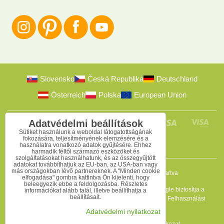
Slovensko
Česká Republika
Deutschland
Österreich
Polska
European Union
Adatvédelmi beállítások
Sütiket használunk a weboldal látogatottságának
fokozására, teljesítményének elemzésére és a
használatra vonatkozó adatok gyűjtésére. Ehhez
harmadik féltől származó eszközöket és
szolgáltatásokat használhatunk, és az összegyűjtött
adatokat továbbíthatjuk az EU-ban, az USA-ban vagy
más országokban lévő partnereknek. A "Minden cookie
2009-2026 © Bomba s.r.o.
Minden jog fenntartva
elfogadása" gombra kattintva Ön kijelenti, hogy
beleegyezik ebbe a feldolgozásba. Részletes
Ez az oldal reCAPTCHA programmal védett, és a Google biztosítja a
információkat alább talál, illetve beállíthatja a
beállításait.
védelmet. Érvényesek az
Adatvédelmi szabályzat
és a
Felhasználási
feltételek
.
Adatvédelmi nyilatkozat
Adatvédelmi beállítások
Adatvédelmi nyilatkozat