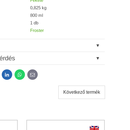
Fekete
0,825 kg
800 ml
1 db
Froster
érdés
dit
LinkedIn
WhatsApp
E-
mail
Következő termék
tok kezeléséhez a űrlap elküldése céljából.
*
atvédelem
feltételeit.