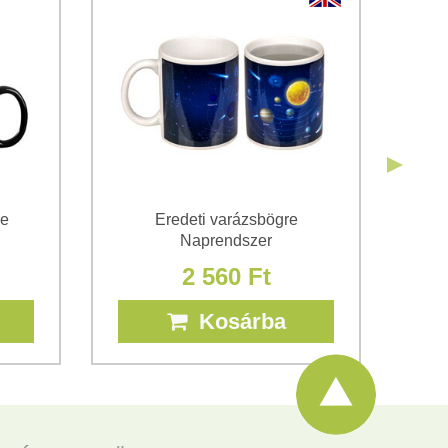
Elküldeni
Elküldeni
re
Eredeti varázsbögre
Var
Naprendszer
2 560 Ft
Kosárba