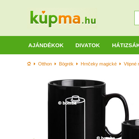
AJÁNDÉKOK
DIVATOK
HÁTIZSÁ
Kezdőlap
Otthon
Bögrék
Hrnčeky magické
Vtipné