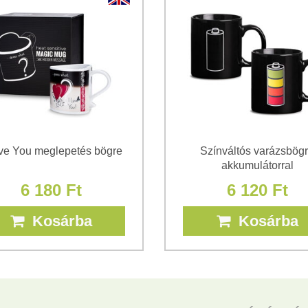
*
(Kötelező)
*
(Kötelező)
ove You meglepetés bögre
Színváltós varázsbög
akkumulátorral
6 180 Ft
6 120 Ft
Kosárba
Kosárba