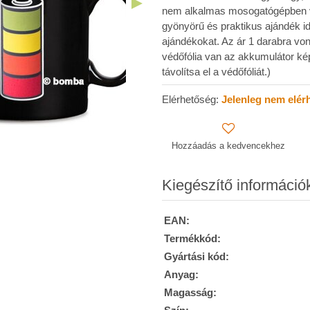
nem alkalmas mosogatógépben va
gyönyörű és praktikus ajándék id
ajándékokat. Az ár 1 darabra von
védőfólia van az akkumulátor ké
távolítsa el a védőfóliát.)
Elérhetőség:
Jelenleg nem elér
Hozzáadás a kedvencekhez
Kiegészítő információ
EAN:
Termékkód:
Gyártási kód:
Anyag:
Magasság: