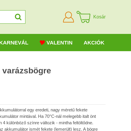
Bejelentkezni
Kosár
KARNEVÁL
VALENTIN
AKCIÓK
s varázsbögre
kkumulátorral egy eredeti, nagy méretű fekete
kumulátor mintával. Ha 70°C-nál melegebb italt önt
 4 különböző színre változik - mintha feltöltődne.
 az akkumulátor ismét fekete (lemerült) lesz. A bögre