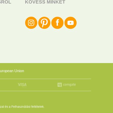
SRÓL
KÖVESS MINKET
uropean Union
zat
és a
Felhasználási feltételek
.