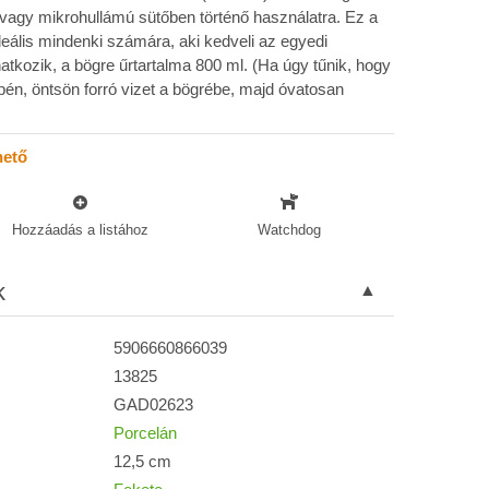
gy mikrohullámú sütőben történő használatra. Ez a
eális mindenki számára, aki kedveli az egyedi
atkozik, a bögre űrtartalma 800 ml. (Ha úgy tűnik, hogy
pén, öntsön forró vizet a bögrébe, majd óvatosan
hető
Hozzáadás a listához
Watchdog
k
5906660866039
13825
GAD02623
Porcelán
12,5 cm