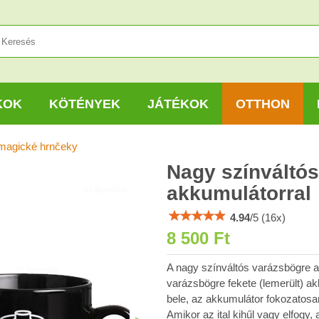
KOK
KÖTÉNYEK
JÁTÉKOK
OTTHON
 magické hrnčeky
Nagy színváltó
akkumulátorral
4.94
/
5
(
16
x)
8 500 Ft
A nagy színváltós varázsbögre a
varázsbögre fekete (lemerült) ak
bele, az akkumulátor fokozatosan
Amikor az ital kihűl vagy elfogy,