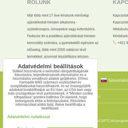
RÓLUNK
KAP
Már több mint 17 éve kínálunk minőségi
Kapcsola
ajándékokat minden alkalomra -
Kapcsolat
születésnapra, ünnepekre vagy évfordulóra.
Webáruhá
Fedezze fel a praktikus ajándékokat minden
Kérdések
korosztály számára, a gyerekektől egészen az
+421 9
idősekig, több mint 2000 raktáron lévő
termékkel, azonnali kiszállításra készen.
Adatvédelmi beállítások
Sütiket használunk a weboldal látogatottságának
fokozására, teljesítményének elemzésére és a
használatra vonatkozó adatok gyűjtésére. Ehhez
Slovensko
harmadik féltől származó eszközöket és
szolgáltatásokat használhatunk, és az összegyűjtött
adatokat továbbíthatjuk az EU-ban, az USA-ban vagy
más országokban lévő partnereknek. A "Minden cookie
elfogadása" gombra kattintva Ön kijelenti, hogy
beleegyezik ebbe a feldolgozásba. Részletes
információkat alább talál, illetve beállíthatja a
beállításait.
Adatvédelmi nyilatkozat
Ez az oldal reCAPTCHA programm