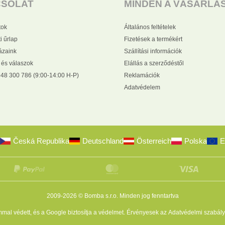
CSOLAT
MINDEN A VÁSÁRLÁ
tok
Általános feltételek
i űrlap
Fizetések a termékért
zaink
Szállítási információk
 és válaszok
Elállás a szerződéstől
48 300 786 (9:00-14:00 H-P)
Reklamációk
Adatvédelem
Česká Republika
Deutschland
Österreich
Polska
E
2009-2026 © Bomba s.r.o.
Minden jog fenntartva
al védett, és a Google biztosítja a védelmet. Érvényesek az
Adatvédelmi szabály