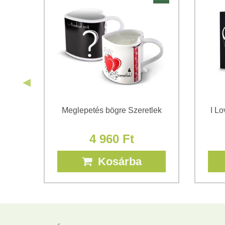
ögre
Meglepetés bögre Szeretlek
I L
4 960 Ft
Kosárba