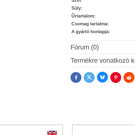
Szín:
Súly:
Űrtartalom:
Csomag tartalma:
A gyártó honlapja:
Fórum (0)
Új hozzászólás
Termékre vonatkozó k
Bluesky
Twitter
Facebook
Pinterest
Red
Hozzájárulok a személyes ada
Megismertem a Bomba s.r.o.
Ad