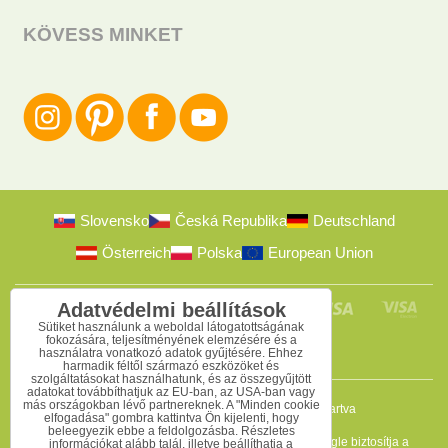
KÖVESS MINKET
Slovensko
Česká Republika
Deutschland
Österreich
Polska
European Union
Adatvédelmi beállítások
Sütiket használunk a weboldal látogatottságának
fokozására, teljesítményének elemzésére és a
használatra vonatkozó adatok gyűjtésére. Ehhez
harmadik féltől származó eszközöket és
szolgáltatásokat használhatunk, és az összegyűjtött
adatokat továbbíthatjuk az EU-ban, az USA-ban vagy
más országokban lévő partnereknek. A "Minden cookie
2009-2026 © Bomba s.r.o.
Minden jog fenntartva
elfogadása" gombra kattintva Ön kijelenti, hogy
beleegyezik ebbe a feldolgozásba. Részletes
Ez az oldal reCAPTCHA programmal védett, és a Google biztosítja a
információkat alább talál, illetve beállíthatja a