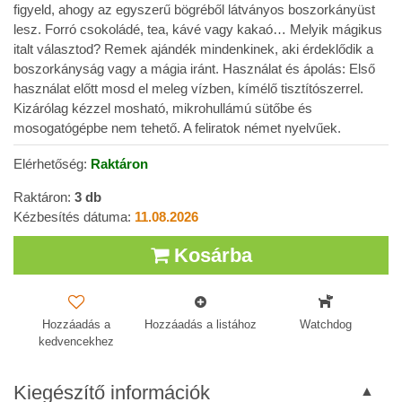
figyeld, ahogy az egyszerű bögréből látványos boszorkányüst
lesz. Forró csokoládé, tea, kávé vagy kakaó… Melyik mágikus
italt választod? Remek ajándék mindenkinek, aki érdeklődik a
boszorkányság vagy a mágia iránt. Használat és ápolás: Első
használat előtt mosd el meleg vízben, kímélő tisztítószerrel.
Kizárólag kézzel mosható, mikrohullámú sütőbe és
mosogatógépbe nem tehető. A feliratok német nyelvűek.
Elérhetőség:
Raktáron
Raktáron:
3
db
Kézbesítés dátuma:
11.08.2026
Kosárba
Hozzáadás a
Hozzáadás a listához
Watchdog
kedvencekhez
Kiegészítő információk