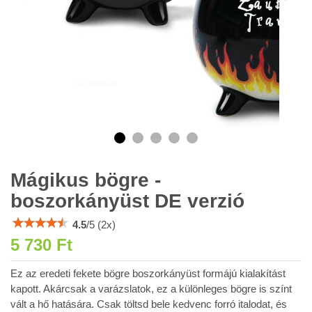
Mágikus bögre -
boszorkányüst DE verzió
4.5
/
5
(
2
x)
5 730 Ft
Ez az eredeti fekete bögre boszorkányüst formájú kialakítást
kapott. Akárcsak a varázslatok, ez a különleges bögre is színt
vált a hő hatására. Csak töltsd bele kedvenc forró italodat, és