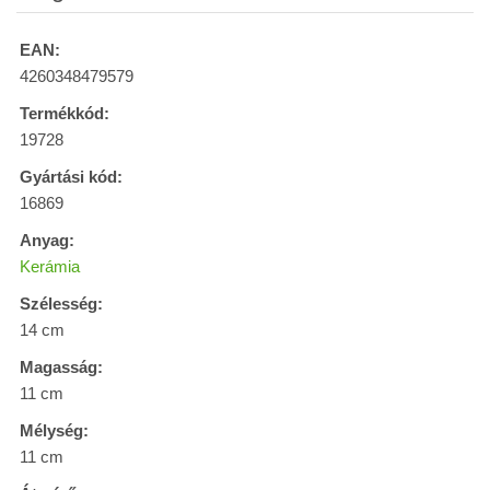
EAN:
4260348479579
Termékkód:
19728
Gyártási kód:
16869
Anyag:
Kerámia
Szélesség:
14 cm
Magasság:
11 cm
Mélység:
11 cm