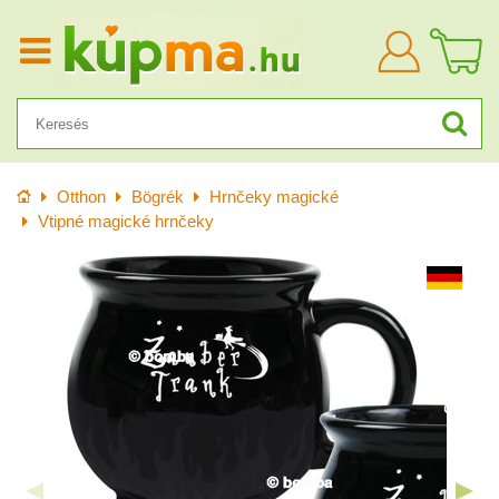
Bejelentkezn
Kezdőlap
Otthon
Bögrék
Hrnčeky magické
Vtipné magické hrnčeky