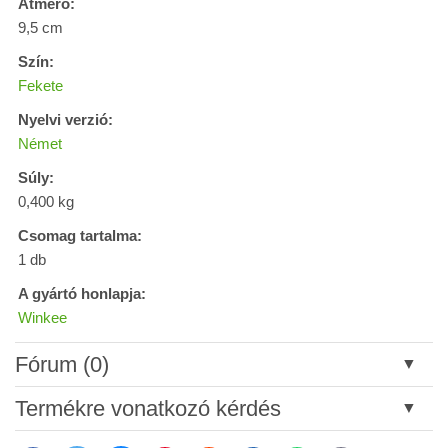
Átmérő:
9,5 cm
Szín:
Fekete
Nyelvi verzió:
Német
Súly:
0,400 kg
Csomag tartalma:
1 db
A gyártó honlapja:
Winkee
Fórum (0)
Új hozzászólás
Termékre vonatkozó kérdés