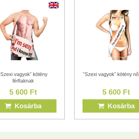
*
(Kötelező)
*
(Kötelező)
"Szexi vagyok" kötény
"Szexi vagyok" kötény n
férfiaknak
5 600 Ft
5 600 Ft
Kosárba
Kosárba