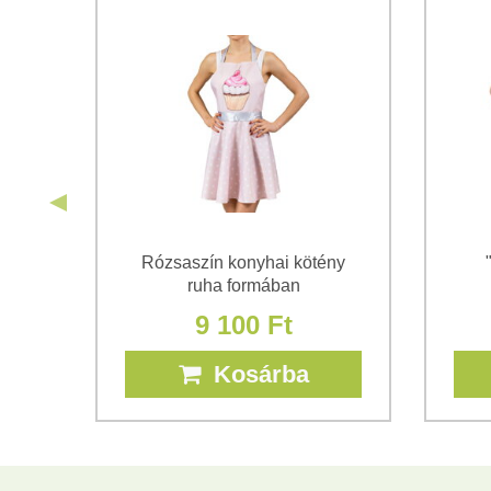
fi
Rózsaszín konyhai kötény
ruha formában
9 100 Ft
Kosárba