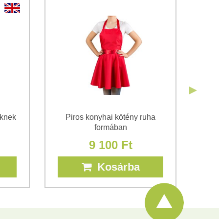
Elküldeni
Elküldeni
őknek
Piros konyhai kötény ruha
Pö
formában
9 100 Ft
Kosárba