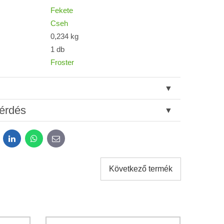
Fekete
Cseh
0,234 kg
1 db
Froster
érdés
dit
LinkedIn
WhatsApp
E-
mail
Következő termék
tok kezeléséhez a űrlap elküldése céljából.
*
atvédelem
feltételeit.