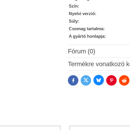
Szín:
Nyelvi verzió:
Súly:
Csomag tartalma:
A gyártó honlapja:
Fórum (0)
Új hozzászólás
Termékre vonatkozó k
Bluesky
Twitter
Facebook
Pinterest
Red
Hozzájárulok a személyes ada
Megismertem a Bomba s.r.o.
Ad