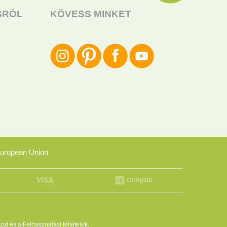
SRÓL
KÖVESS MINKET
uropean Union
zat
és a
Felhasználási feltételek
.