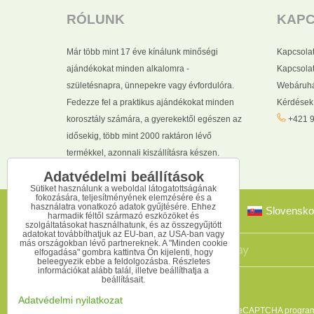
RÓLUNK
KAP
Már több mint 17 éve kínálunk minőségi
Kapcsola
ajándékokat minden alkalomra -
Kapcsolat
születésnapra, ünnepekre vagy évfordulóra.
Webáruhá
Fedezze fel a praktikus ajándékokat minden
Kérdések
korosztály számára, a gyerekektől egészen az
+421 9
idősekig, több mint 2000 raktáron lévő
termékkel, azonnali kiszállításra készen.
Adatvédelmi beállítások
Sütiket használunk a weboldal látogatottságának
fokozására, teljesítményének elemzésére és a
használatra vonatkozó adatok gyűjtésére. Ehhez
Slovensko
harmadik féltől származó eszközöket és
szolgáltatásokat használhatunk, és az összegyűjtött
adatokat továbbíthatjuk az EU-ban, az USA-ban vagy
más országokban lévő partnereknek. A "Minden cookie
elfogadása" gombra kattintva Ön kijelenti, hogy
beleegyezik ebbe a feldolgozásba. Részletes
információkat alább talál, illetve beállíthatja a
beállításait.
Adatvédelmi nyilatkozat
Ez az oldal reCAPTCHA programm