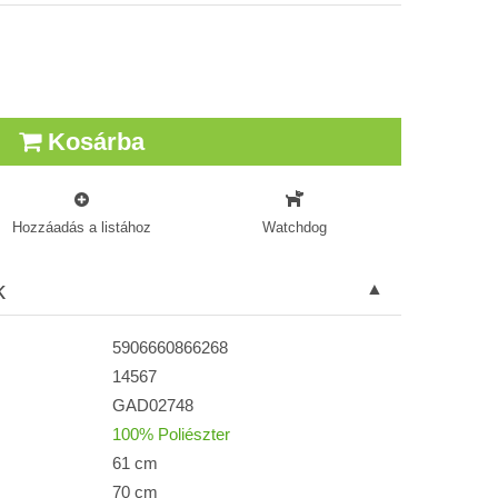
Kosárba
Hozzáadás a listához
Watchdog
k
5906660866268
14567
GAD02748
100% Poliészter
61 cm
70 cm