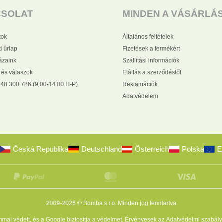
CSOLAT
MINDEN A VÁSÁRLÁ
tok
Általános feltételek
i űrlap
Fizetések a termékért
zaink
Szállítási információk
 és válaszok
Elállás a szerződéstől
48 300 786 (9:00-14:00 H-P)
Reklamációk
Adatvédelem
Česká Republika
Deutschland
Österreich
Polska
E
2009-2026 © Bomba s.r.o.
Minden jog fenntartva
al védett, és a Google biztosítja a védelmet. Érvényesek az
Adatvédelmi szabály