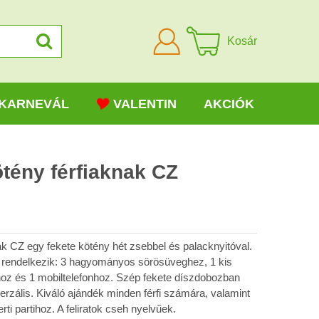
Bejelentkezni
Kosár
KARNEVÁL
VALENTIN
AKCIÓK
ötény férfiaknak CZ
ak CZ egy fekete kötény hét zsebbel és palacknyitóval.
 rendelkezik: 3 hagyományos sörösüveghez, 1 kis
oz és 1 mobiltelefonhoz. Szép fekete díszdobozban
rzális. Kiváló ajándék minden férfi számára, valamint
rti partihoz. A feliratok cseh nyelvűek.