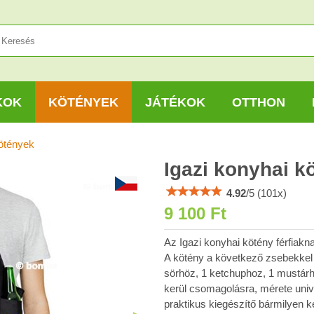
KOK
KÖTÉNYEK
JÁTÉKOK
OTTHON
ötények
Igazi konyhai k
4.92
/
5
(
101
x)
9 100 Ft
Az Igazi konyhai kötény férfiakn
A kötény a következő zsebekkel
sörhöz, 1 ketchuphoz, 1 mustárh
kerül csomagolásra, mérete unive
praktikus kiegészítő bármilyen ke