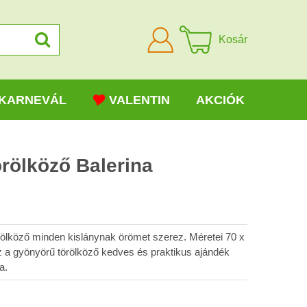
Bejelentkezni
Kosár
KARNEVÁL
VALENTIN
AKCIÓK
rölköző Balerina
örölköző minden kislánynak örömet szerez. Méretei 70 x
a gyönyörű törölköző kedves és praktikus ajándék
a.