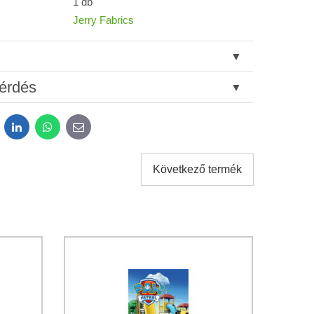
1 db
Jerry Fabrics
érdés
dit
LinkedIn
WhatsApp
E-
mail
Következő termék
tok kezeléséhez a űrlap elküldése céljából.
*
atvédelem
feltételeit.
Elküldeni
Elküldeni