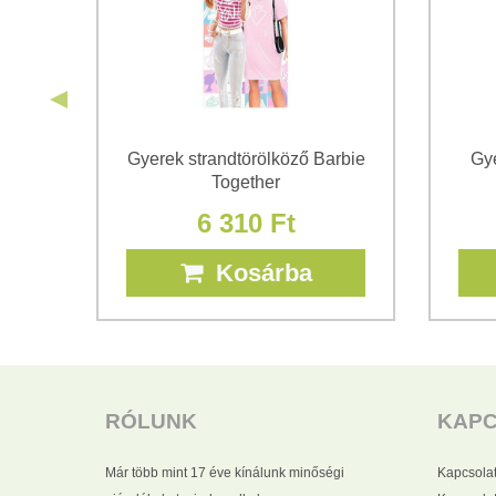
Gyerek strandtörölköző Barbie
Gye
Together
6 310 Ft
Kosárba
RÓLUNK
KAP
Már több mint 17 éve kínálunk minőségi
Kapcsola