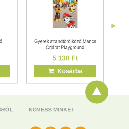
ző
Gyerek strandtörölköző Mancs
Gy
Őrjárat Playground
5 130 Ft
Kosárba
SRÓL
KÖVESS MINKET