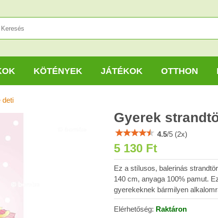
KOK
KÖTÉNYEK
JÁTÉKOK
OTTHON
 deti
Gyerek strandtö
4.5
/
5
(
2
x)
5 130 Ft
Ez a stílusos, balerinás strandt
140 cm, anyaga 100% pamut. Ez 
gyerekeknek bármilyen alkalomr
Elérhetőség:
Raktáron