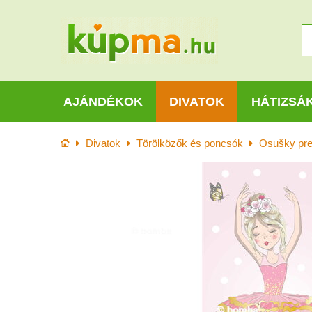
AJÁNDÉKOK
DIVATOK
HÁTIZSÁ
Kezdőlap
Divatok
Törölközők és poncsók
Osušky pre