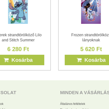
rek strandtörölköző Lilo
Frozen strandtörölkö
and Stitch Summer
lányoknak
6 280 Ft
5 620 Ft
Kosárba
Kosárba
CSOLAT
MINDEN A VÁSÁRLÁ
tok
Általános feltételek