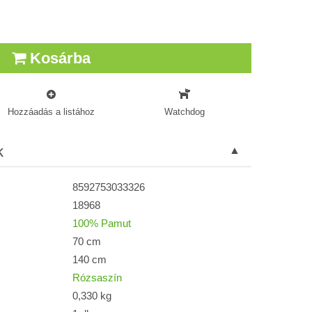
Kosárba
Hozzáadás a listához
Watchdog
k
8592753033326
18968
100% Pamut
70 cm
140 cm
Rózsaszín
0,330 kg