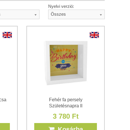
Nyelvi verzió:
s
Összes
csa
Fehér fa persely
Születésnapra II
3 780 Ft
Kosárba