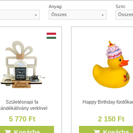
Anyag:
Szín:
Összes
Össze
Születésnapi fa
Happy Birthday fürdőka
jándékállvány verklivel
5 770 Ft
2 150 Ft
Kosárba
Kosárba