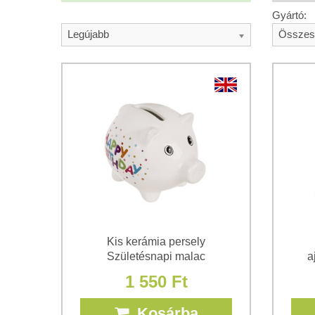
Gyártó:
Legújabb
Összes
Kis kerámia persely
Születésnapi malac
a
1 550 Ft
Kosárba