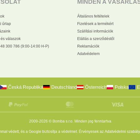
CSOLAT
MINDEN A VÁSÁRLÁ
tok
Általános feltételek
i űrlap
Fizetések a termékért
zaink
Szállítási információk
 és válaszok
Elállás a szerződéstől
48 300 786 (9:00-14:00 H-P)
Reklamációk
Adatvédelem
Česká Republika
Deutschland
Österreich
Polska
E
2009-2026 © Bomba s.r.o.
Minden jog fenntartva
al védett, és a Google biztosítja a védelmet. Érvényesek az
Adatvédelmi szabály