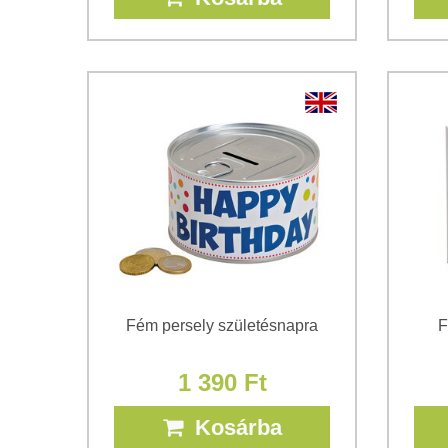
Fém persely születésnapra
F
1 390 Ft
Kosárba