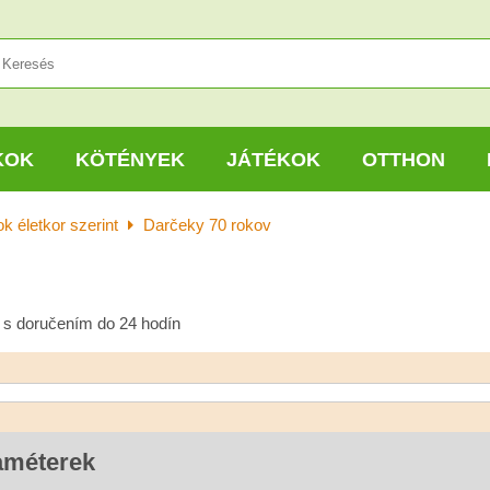
KOK
KÖTÉNYEK
JÁTÉKOK
OTTHON
k életkor szerint
Darčeky 70 rokov
y s doručením do 24 hodín
améterek