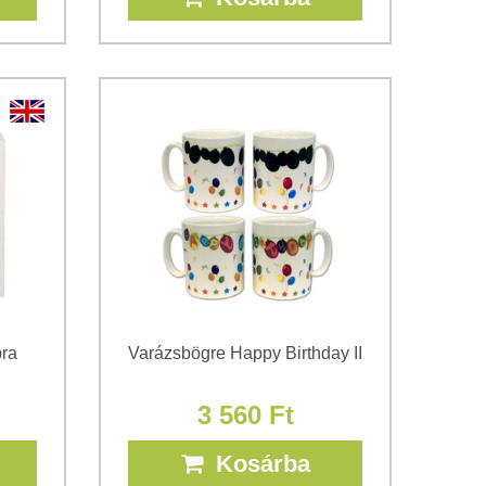
pra
Varázsbögre Happy Birthday II
3 560 Ft
Kosárba