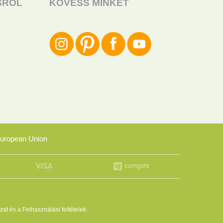
SRÓL
KÖVESS MINKET
uropean Union
zat
és a
Felhasználási feltételek
.