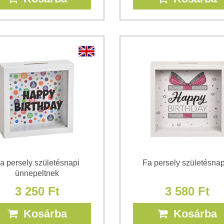
a persely születésnapi
Fa persely születésna
ünnepeltnek
3 250 Ft
3 580 Ft
Kosárba
Kosárba