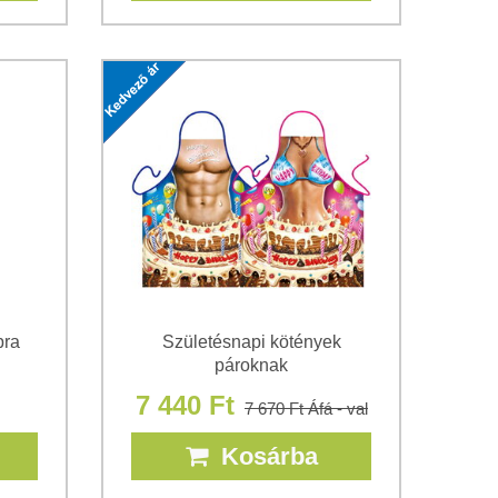
pra
Születésnapi kötények
pároknak
7 440 Ft
7 670 Ft
Áfá - val
Kosárba