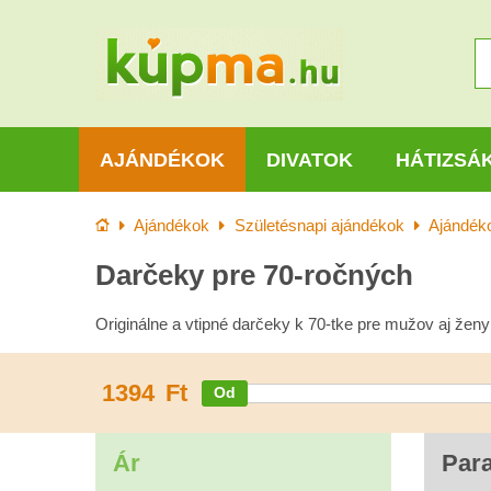
AJÁNDÉKOK
DIVATOK
HÁTIZSÁ
Kezdőlap
Ajándékok
Születésnapi ajándékok
Ajándéko
Darčeky pre 70-ročných
Originálne a vtipné darčeky k 70-tke pre mužov aj žen
1394
Ft
Ár
Par