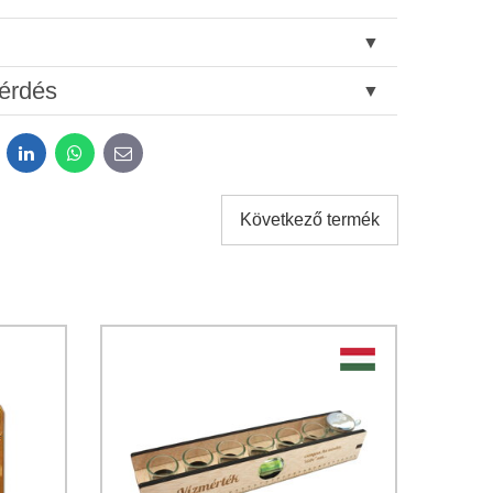
érdés
dit
LinkedIn
WhatsApp
E-
mail
Következő termék
tok kezeléséhez a űrlap elküldése céljából.
*
atvédelem
feltételeit.
Elküldeni
Elküldeni