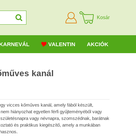
Bejelentkezni
Kosár
KARNEVÁL
VALENTIN
AKCIÓK
kőműves kanál
gy vicces kőműves kanál, amely fából készült,
s nem hiányozhat egyetlen férfi gyűjteményéből vagy
k születésnapra vagy névnapra, szomszédnak, barátnak
koztató és praktikus kiegészítő, amely a munkában
 hasznos.