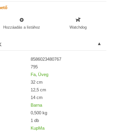
hető
Hozzáadás a listához
Watchdog
k
8586023480767
795
Fa
,
Üveg
32 cm
12,5 cm
14 cm
Barna
0,500 kg
1 db
KupMa