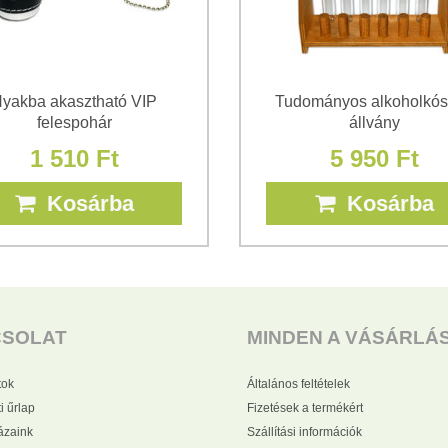
yakba akasztható VIP
Tudományos alkoholkós
felespohár
állvány
1 510 Ft
5 950 Ft
Kosárba
Kosárba
CSOLAT
MINDEN A VÁSÁRLÁ
tok
Általános feltételek
i űrlap
Fizetések a termékért
zaink
Szállítási információk