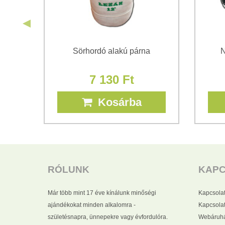
és
Sörhordó alakú párna
N
7 130 Ft
Kosárba
RÓLUNK
KAP
Már több mint 17 éve kínálunk minőségi
Kapcsola
ajándékokat minden alkalomra -
Kapcsolat
születésnapra, ünnepekre vagy évfordulóra.
Webáruhá