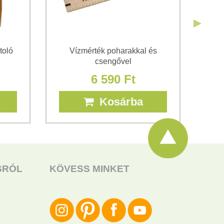
toló
Vízmérték poharakkal és
V
csengővel
6 590 Ft
Kosárba
SRÓL
KÖVESS MINKET